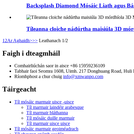
Backsplash Diamond Mósáic Liath agus B
Tíleanna cloiche nádúrtha maisiúla 3D mó
1
2
Ar Aghaidh>
>>
Leathanach 1/2
Faigh i dteagmháil
Comhairliúchán saor in aisce
+86 15959236109
Tabhair faoi
Seomra 1608, Uimh. 217 Donghuang Road, Huli Di
Ríomhphost a chur chuig
info@xmwanpo.com
Táirgeacht
Tíl mósáic marmair uisce -uisce
Tíl marmair laindéir arabesque
Tíl marmair bláthanna
Tíl mósáic duille marmair
Tíl marmair uisce uisce
Tíl mósáic marmair geoiméadrach