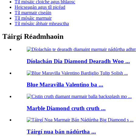
Tíl mósáic cloiche agus bhlaosc
Heicseagán agus tíl picéad
Tíl marmair ciseáin
Tíl mósáic marmair
Tíl mósáic ábhair mheasctha
Táirgí Réadmhaoin
Díolachán Dia Diamond Dearadh Woo ...
Blue Maravilla Valentino ba ...
Marble Diamond cruth cruth ...
Táirgí nua bán nádúrtha ...