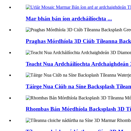
Mar bhán bán íon ardcháilíochta ...
Praghas Mórdhíola 3D Ciúb Tíleanna Back
Teacht Nua Ardcháilíochta Ardchaighdeán
Táirge Nua Ciúb na Síne Backsplash Tí
Rhombas Bán Mórdhíola Backsplash 3D T