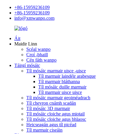
+86-15959236109
+86-15959236109
info@xmwanpo.com
Áit
Maidir Linn
Scéal wanpo
Croí -bhaill
Cén fáth wanpo
Táirgí mósáic
Tíl mósáic marmair uisce -uisce
Tíl marmair laindéir arabesque
Tíl marmair bláthanna
Tíl mósáic duille marmair
Tíl marmair uisce uisce
Tíl mósáic marmair geoiméadrach
Tíl chevron cnámh scadán
Tíl mósáic 3D marmair
Tíl mósáic cloiche agus miotail
Tíl mósáic cloiche agus bhlaosc
Heicseagán agus tíl picéad
Tíl marmair ciseáin