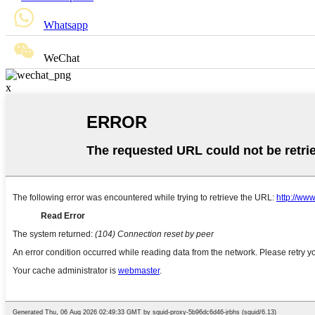
Whatsapp
WeChat
x