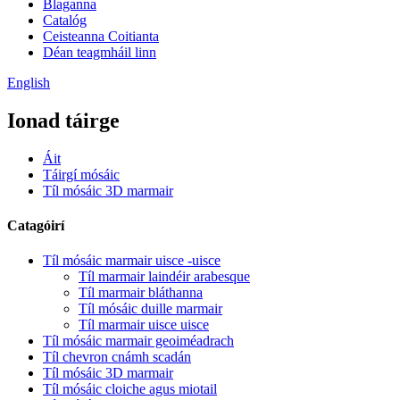
Blaganna
Catalóg
Ceisteanna Coitianta
Déan teagmháil linn
English
Ionad táirge
Áit
Táirgí mósáic
Tíl mósáic 3D marmair
Catagóirí
Tíl mósáic marmair uisce -uisce
Tíl marmair laindéir arabesque
Tíl marmair bláthanna
Tíl mósáic duille marmair
Tíl marmair uisce uisce
Tíl mósáic marmair geoiméadrach
Tíl chevron cnámh scadán
Tíl mósáic 3D marmair
Tíl mósáic cloiche agus miotail