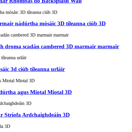
rmar Rhombas do Backsplash Wall
mair nádúrtha mósáic 3D tíleanna ciúb 3D
námh droma scadán cambered 3D marmair marmair
ic 3d ciúb tíleanna urláir
dúrtha agus Miotal Miotal 3D
 Stríofa Ardchaighdeáin 3D