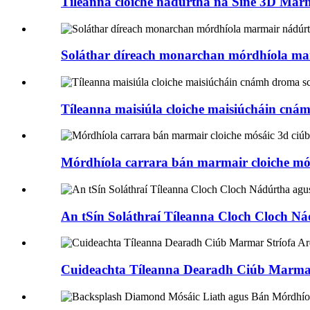
Tíleanna cloiche nádúrtha na Síne 3D Ma
Soláthar díreach monarchan mórdhíola mar
Tíleanna maisiúla cloiche maisiúcháin c
Mórdhíola carrara bán marmair cloiche mósá
An tSín Soláthraí Tíleanna Cloch Cloch Ná
Cuideachta Tíleanna Dearadh Ciúb Marmar