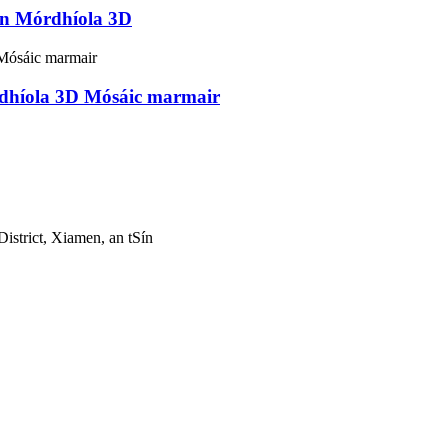
án Mórdhíola 3D
rdhíola 3D Mósáic marmair
strict, Xiamen, an tSín