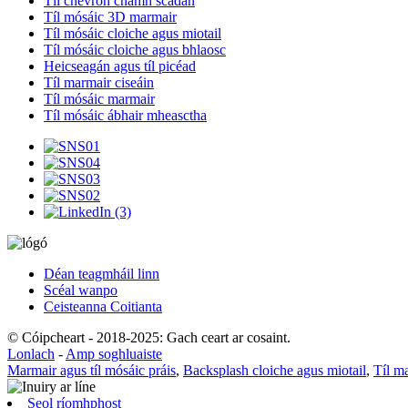
Tíl chevron cnámh scadán
Tíl mósáic 3D marmair
Tíl mósáic cloiche agus miotail
Tíl mósáic cloiche agus bhlaosc
Heicseagán agus tíl picéad
Tíl marmair ciseáin
Tíl mósáic marmair
Tíl mósáic ábhair mheasctha
Déan teagmháil linn
Scéal wanpo
Ceisteanna Coitianta
© Cóipcheart - 2018-2025: Gach ceart ar cosaint.
Lonlach
-
Amp soghluaiste
Marmair agus tíl mósáic práis
,
Backsplash cloiche agus miotail
,
Tíl ma
Seol ríomhphost