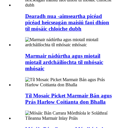
Dearadh nua -aimseartha picéad
picéad heicseagán maisiú faoi dhíon
tíl mósáic chloiche dubh
Marmair nádúrtha agus miotail
miotail ardcháilíochta tíl mhósaic
mhósaic
Tíl Mosaic Picket Marmair Bán agus
Prás Harlow Coitianta don Bhalla