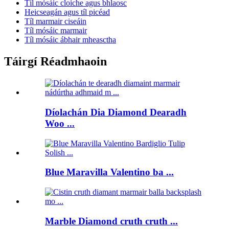
Tíl mósáic cloiche agus bhlaosc
Heicseagán agus tíl picéad
Tíl marmair ciseáin
Tíl mósáic marmair
Tíl mósáic ábhair mheasctha
Táirgí Réadmhaoin
Díolachán Dia Diamond Dearadh
Woo ...
Blue Maravilla Valentino ba ...
Marble Diamond cruth cruth ...