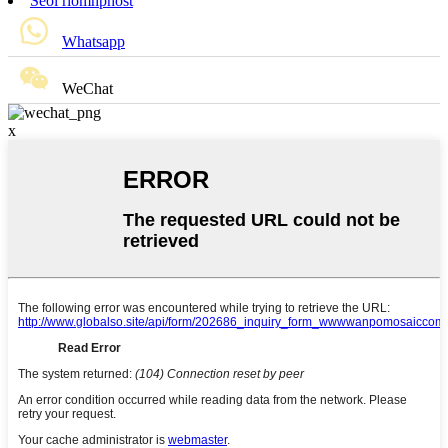
Seol ríomhphost
Whatsapp
WeChat
x