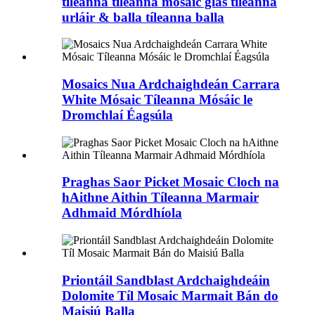
tíleanna tíleanna mósáic glas tíleanna
urláir & balla tíleanna balla
Mosaics Nua Ardchaighdeán Carrara
White Mósaic Tíleanna Mósáic le
Dromchlaí Éagsúla
Praghas Saor Picket Mosaic Cloch na
hAithne Aithin Tíleanna Marmair
Adhmaid Mórdhíola
Priontáil Sandblast Ardchaighdeáin
Dolomite Tíl Mosaic Marmait Bán do
Maisiú Balla