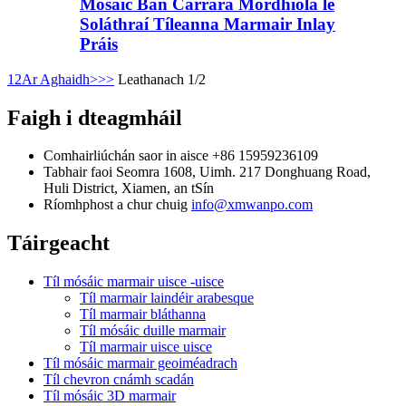
Mósáic Bán Carrara Mórdhíola le
Soláthraí Tíleanna Marmair Inlay
Práis
1
2
Ar Aghaidh>
>>
Leathanach 1/2
Faigh i dteagmháil
Comhairliúchán saor in aisce
+86 15959236109
Tabhair faoi
Seomra 1608, Uimh. 217 Donghuang Road,
Huli District, Xiamen, an tSín
Ríomhphost a chur chuig
info@xmwanpo.com
Táirgeacht
Tíl mósáic marmair uisce -uisce
Tíl marmair laindéir arabesque
Tíl marmair bláthanna
Tíl mósáic duille marmair
Tíl marmair uisce uisce
Tíl mósáic marmair geoiméadrach
Tíl chevron cnámh scadán
Tíl mósáic 3D marmair