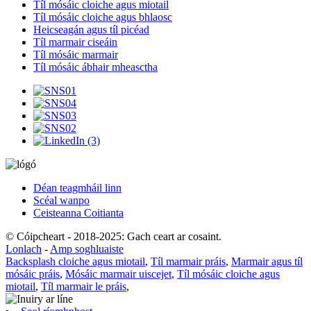
Tíl mósáic cloiche agus miotail
Tíl mósáic cloiche agus bhlaosc
Heicseagán agus tíl picéad
Tíl marmair ciseáin
Tíl mósáic marmair
Tíl mósáic ábhair mheasctha
Déan teagmháil linn
Scéal wanpo
Ceisteanna Coitianta
© Cóipcheart - 2018-2025: Gach ceart ar cosaint.
Lonlach
-
Amp soghluaiste
Backsplash cloiche agus miotail
,
Tíl marmair práis
,
Marmair agus tíl
mósáic práis
,
Mósáic marmair uiscejet
,
Tíl mósáic cloiche agus
miotail
,
Tíl marmair le práis
,