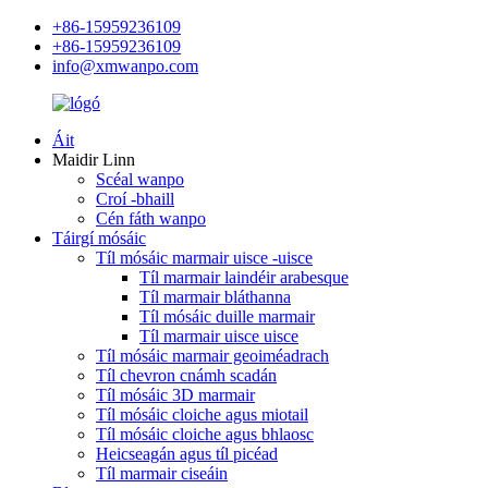
+86-15959236109
+86-15959236109
info@xmwanpo.com
Áit
Maidir Linn
Scéal wanpo
Croí -bhaill
Cén fáth wanpo
Táirgí mósáic
Tíl mósáic marmair uisce -uisce
Tíl marmair laindéir arabesque
Tíl marmair bláthanna
Tíl mósáic duille marmair
Tíl marmair uisce uisce
Tíl mósáic marmair geoiméadrach
Tíl chevron cnámh scadán
Tíl mósáic 3D marmair
Tíl mósáic cloiche agus miotail
Tíl mósáic cloiche agus bhlaosc
Heicseagán agus tíl picéad
Tíl marmair ciseáin