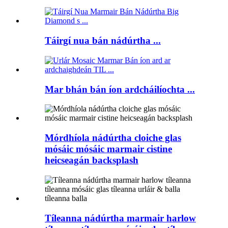
Táirgí nua bán nádúrtha ...
Mar bhán bán íon ardcháilíochta ...
Mórdhíola nádúrtha cloiche glas
mósáic mósáic marmair cistine
heicseagán backsplash
Tíleanna nádúrtha marmair harlow