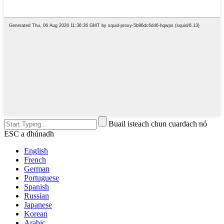
Buail isteach chun cuardach nó
ESC a dhúnadh
English
French
German
Portuguese
Spanish
Russian
Japanese
Korean
Arabic