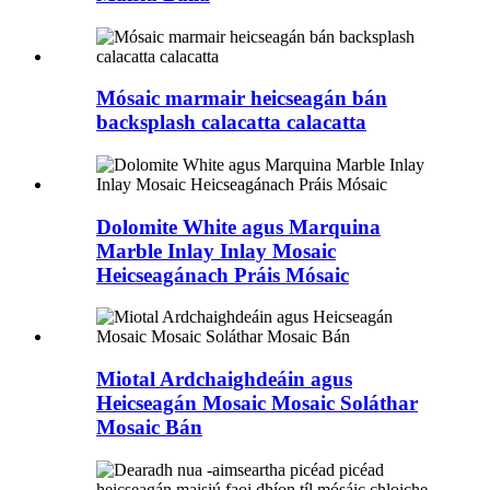
Mósaic marmair heicseagán bán
backsplash calacatta calacatta
Dolomite White agus Marquina
Marble Inlay Inlay Mosaic
Heicseagánach Práis Mósaic
Miotal Ardchaighdeáin agus
Heicseagán Mosaic Mosaic Soláthar
Mosaic Bán