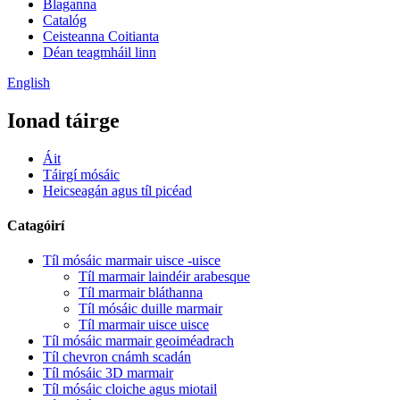
Blaganna
Catalóg
Ceisteanna Coitianta
Déan teagmháil linn
English
Ionad táirge
Áit
Táirgí mósáic
Heicseagán agus tíl picéad
Catagóirí
Tíl mósáic marmair uisce -uisce
Tíl marmair laindéir arabesque
Tíl marmair bláthanna
Tíl mósáic duille marmair
Tíl marmair uisce uisce
Tíl mósáic marmair geoiméadrach
Tíl chevron cnámh scadán
Tíl mósáic 3D marmair
Tíl mósáic cloiche agus miotail