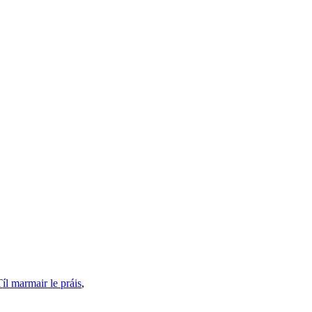
Tíl marmair le práis
,