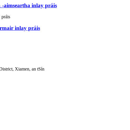
 -aimseartha inlay práis
rmair inlay práis
strict, Xiamen, an tSín