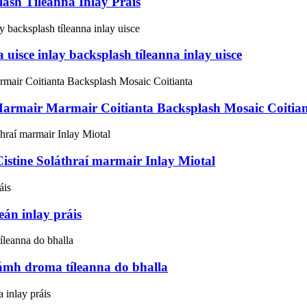
ash Tíleanna Inlay Práis
 uisce inlay backsplash tíleanna inlay uisce
Marmair Marmair Coitianta Backsplash Mosaic Coitia
stine Soláthraí marmair Inlay Miotal
eán inlay práis
ámh droma tíleanna do bhalla