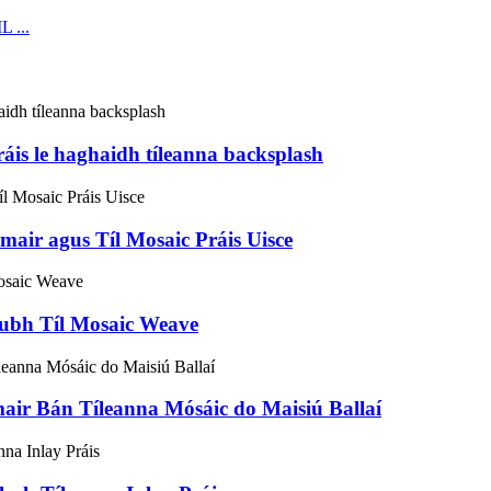
áis le haghaidh tíleanna backsplash
ir agus Tíl Mosaic Práis Uisce
Dubh Tíl Mosaic Weave
ir Bán Tíleanna Mósáic do Maisiú Ballaí