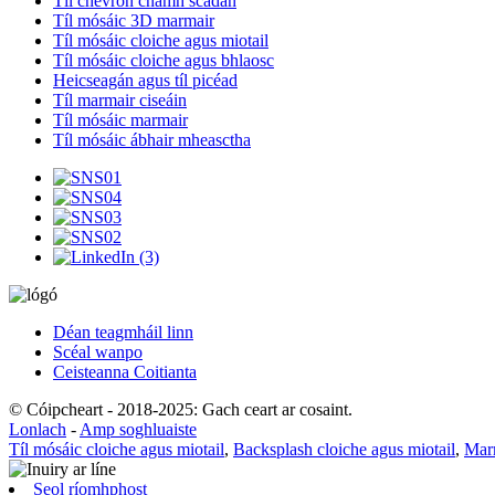
Tíl chevron cnámh scadán
Tíl mósáic 3D marmair
Tíl mósáic cloiche agus miotail
Tíl mósáic cloiche agus bhlaosc
Heicseagán agus tíl picéad
Tíl marmair ciseáin
Tíl mósáic marmair
Tíl mósáic ábhair mheasctha
Déan teagmháil linn
Scéal wanpo
Ceisteanna Coitianta
© Cóipcheart - 2018-2025: Gach ceart ar cosaint.
Lonlach
-
Amp soghluaiste
Tíl mósáic cloiche agus miotail
,
Backsplash cloiche agus miotail
,
Marm
Seol ríomhphost