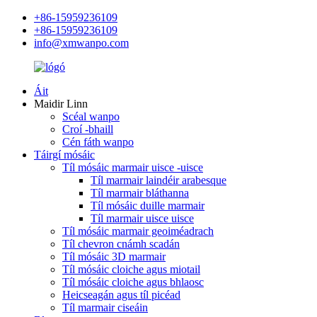
+86-15959236109
+86-15959236109
info@xmwanpo.com
Áit
Maidir Linn
Scéal wanpo
Croí -bhaill
Cén fáth wanpo
Táirgí mósáic
Tíl mósáic marmair uisce -uisce
Tíl marmair laindéir arabesque
Tíl marmair bláthanna
Tíl mósáic duille marmair
Tíl marmair uisce uisce
Tíl mósáic marmair geoiméadrach
Tíl chevron cnámh scadán
Tíl mósáic 3D marmair
Tíl mósáic cloiche agus miotail
Tíl mósáic cloiche agus bhlaosc
Heicseagán agus tíl picéad
Tíl marmair ciseáin