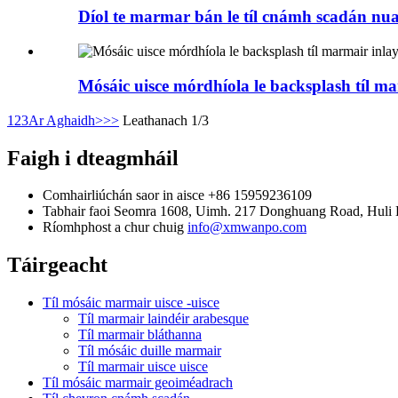
Díol te marmar bán le tíl cnámh scadán nua
Mósáic uisce mórdhíola le backsplash tíl ma
1
2
3
Ar Aghaidh>
>>
Leathanach 1/3
Faigh i dteagmháil
Comhairliúchán saor in aisce
+86 15959236109
Tabhair faoi
Seomra 1608, Uimh. 217 Donghuang Road, Huli Di
Ríomhphost a chur chuig
info@xmwanpo.com
Táirgeacht
Tíl mósáic marmair uisce -uisce
Tíl marmair laindéir arabesque
Tíl marmair bláthanna
Tíl mósáic duille marmair
Tíl marmair uisce uisce
Tíl mósáic marmair geoiméadrach