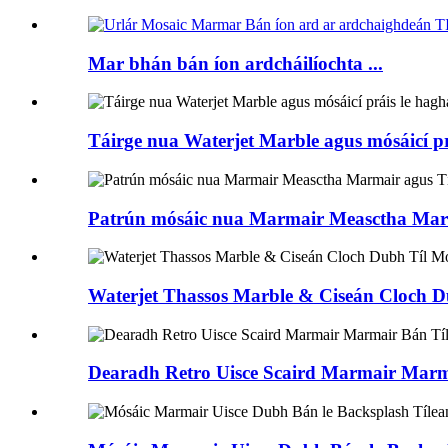
Mar bhán bán íon ardcháilíochta ...
Táirge nua Waterjet Marble agus mósáicí pr
Patrún mósáic nua Marmair Measctha Marma
Waterjet Thassos Marble & Ciseán Cloch 
Dearadh Retro Uisce Scaird Marmair Marma