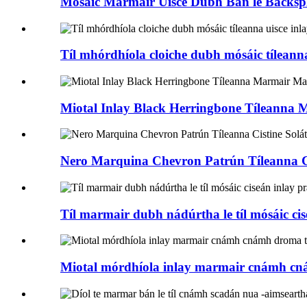
Mósáic Marmair Uisce Dubh Bán le Backspl
Tíl mhórdhíola cloiche dubh mósáic tíleanna
Miotal Inlay Black Herringbone Tíleanna 
Nero Marquina Chevron Patrún Tíleanna Ci
Tíl marmair dubh nádúrtha le tíl mósáic cis
Miotal mórdhíola inlay marmair cnámh cn