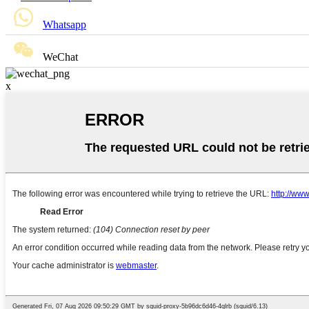
Whatsapp
WeChat
x