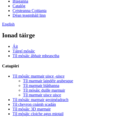
Blaganna
Catalóg
Ceisteanna Coitianta
Déan teagmháil linn
English
Ionad táirge
Áit
Táirgí mósáic
Tíl mósáic ábhair mheasctha
Catagóirí
Tíl mósáic marmair uisce -uisce
Tíl marmair laindéir arabesque
Tíl marmair bláthanna
Tíl mósáic duille marmair
Tíl marmair uisce uisce
Tíl mósáic marmair geoiméadrach
Tíl chevron cnámh scadán
Tíl mósáic 3D marmair
Tíl mósáic cloiche agus miotail