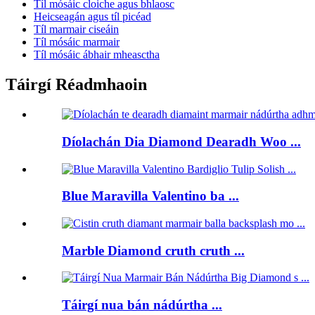
Tíl mósáic cloiche agus bhlaosc
Heicseagán agus tíl picéad
Tíl marmair ciseáin
Tíl mósáic marmair
Tíl mósáic ábhair mheasctha
Táirgí Réadmhaoin
Díolachán Dia Diamond Dearadh Woo ...
Blue Maravilla Valentino ba ...
Marble Diamond cruth cruth ...
Táirgí nua bán nádúrtha ...