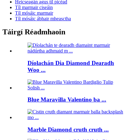
Heicseagán agus tíl picéad
Tíl marmair ciseáin
Tíl mósáic marmair
Tíl mósáic ábhair mheasctha
Táirgí Réadmhaoin
Díolachán Dia Diamond Dearadh
Woo ...
Blue Maravilla Valentino ba ...
Marble Diamond cruth cruth ...