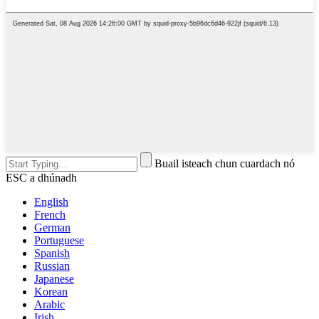
Buail isteach chun cuardach nó
ESC a dhúnadh
English
French
German
Portuguese
Spanish
Russian
Japanese
Korean
Arabic
Irish