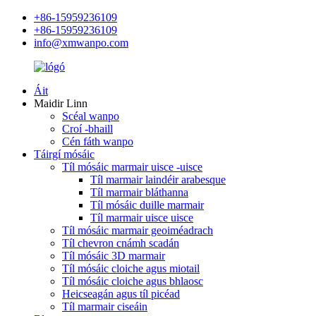
+86-15959236109
+86-15959236109
info@xmwanpo.com
Áit
Maidir Linn
Scéal wanpo
Croí -bhaill
Cén fáth wanpo
Táirgí mósáic
Tíl mósáic marmair uisce -uisce
Tíl marmair laindéir arabesque
Tíl marmair bláthanna
Tíl mósáic duille marmair
Tíl marmair uisce uisce
Tíl mósáic marmair geoiméadrach
Tíl chevron cnámh scadán
Tíl mósáic 3D marmair
Tíl mósáic cloiche agus miotail
Tíl mósáic cloiche agus bhlaosc
Heicseagán agus tíl picéad
Tíl marmair ciseáin