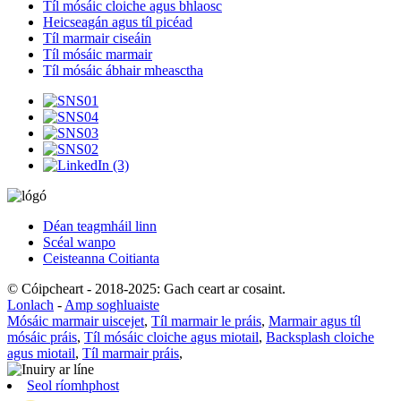
Tíl mósáic cloiche agus bhlaosc
Heicseagán agus tíl picéad
Tíl marmair ciseáin
Tíl mósáic marmair
Tíl mósáic ábhair mheasctha
Déan teagmháil linn
Scéal wanpo
Ceisteanna Coitianta
© Cóipcheart - 2018-2025: Gach ceart ar cosaint.
Lonlach
-
Amp soghluaiste
Mósáic marmair uiscejet
,
Tíl marmair le práis
,
Marmair agus tíl
mósáic práis
,
Tíl mósáic cloiche agus miotail
,
Backsplash cloiche
agus miotail
,
Tíl marmair práis
,
Seol ríomhphost