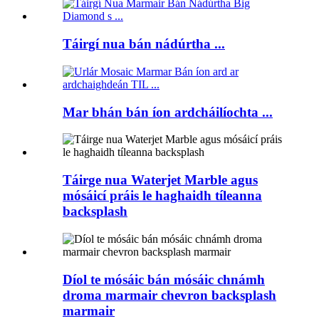
Táirgí nua bán nádúrtha ...
Mar bhán bán íon ardcháilíochta ...
Táirge nua Waterjet Marble agus
mósáicí práis le haghaidh tíleanna
backsplash
Díol te mósáic bán mósáic chnámh
droma marmair chevron backsplash
marmair