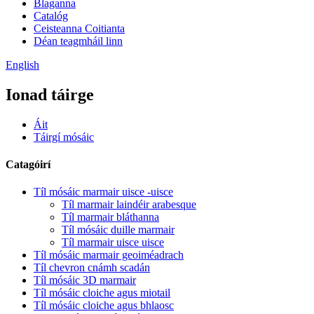
Blaganna
Catalóg
Ceisteanna Coitianta
Déan teagmháil linn
English
Ionad táirge
Áit
Táirgí mósáic
Catagóirí
Tíl mósáic marmair uisce -uisce
Tíl marmair laindéir arabesque
Tíl marmair bláthanna
Tíl mósáic duille marmair
Tíl marmair uisce uisce
Tíl mósáic marmair geoiméadrach
Tíl chevron cnámh scadán
Tíl mósáic 3D marmair
Tíl mósáic cloiche agus miotail
Tíl mósáic cloiche agus bhlaosc