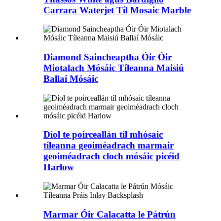
Carrara Waterjet Tíl Mosaic Marble
Diamond Saincheaptha Óir Óir
Miotalach Mósáic Tíleanna Maisiú
Ballaí Mósáic
Díol te poirceallán tíl mhósaic
tíleanna geoiméadrach marmair
geoiméadrach cloch mósáic picéid
Harlow
Marmar Óir Calacatta le Pátrún