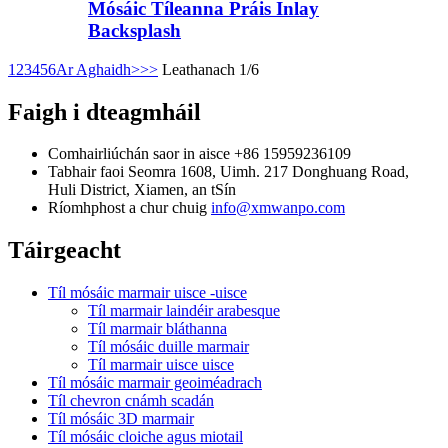
Mósáic Tíleanna Práis Inlay
Backsplash
1
2
3
4
5
6
Ar Aghaidh>
>>
Leathanach 1/6
Faigh i dteagmháil
Comhairliúchán saor in aisce
+86 15959236109
Tabhair faoi
Seomra 1608, Uimh. 217 Donghuang Road,
Huli District, Xiamen, an tSín
Ríomhphost a chur chuig
info@xmwanpo.com
Táirgeacht
Tíl mósáic marmair uisce -uisce
Tíl marmair laindéir arabesque
Tíl marmair bláthanna
Tíl mósáic duille marmair
Tíl marmair uisce uisce
Tíl mósáic marmair geoiméadrach
Tíl chevron cnámh scadán
Tíl mósáic 3D marmair
Tíl mósáic cloiche agus miotail