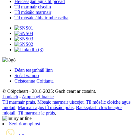
Heicseagán agus tíl picéad
Tíl marmair ciseáin
Tíl mósáic marmair
Tíl mósáic ábhair mheasctha
Déan teagmháil linn
Scéal wanpo
Ceisteanna Coitianta
© Cóipcheart - 2018-2025: Gach ceart ar cosaint.
Lonlach
-
Amp soghluaiste
Tíl marmair práis
,
Mósáic marmair uiscejet
,
Tíl mósáic cloiche agus
miotail
,
Marmair agus tíl mósáic práis
,
Backsplash cloiche agus
miotail
,
Tíl marmair le práis
,
Seol ríomhphost