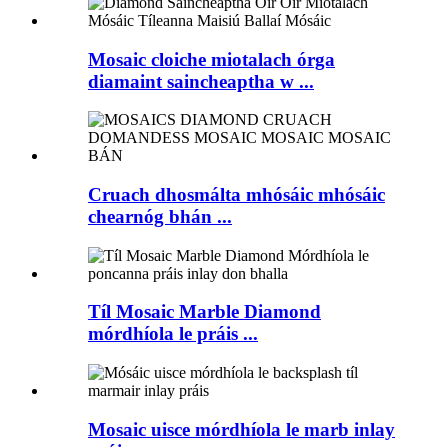
Mosaic cloiche miotalach órga
diamaint saincheaptha w ...
Cruach dhosmálta mhósáic mhósáic
chearnóg bhán ...
Tíl Mosaic Marble Diamond
mórdhíola le práis ...
Mosaic uisce mórdhíola le marb inlay