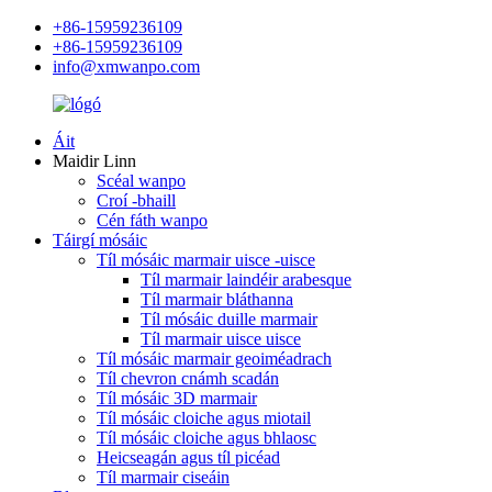
+86-15959236109
+86-15959236109
info@xmwanpo.com
Áit
Maidir Linn
Scéal wanpo
Croí -bhaill
Cén fáth wanpo
Táirgí mósáic
Tíl mósáic marmair uisce -uisce
Tíl marmair laindéir arabesque
Tíl marmair bláthanna
Tíl mósáic duille marmair
Tíl marmair uisce uisce
Tíl mósáic marmair geoiméadrach
Tíl chevron cnámh scadán
Tíl mósáic 3D marmair
Tíl mósáic cloiche agus miotail
Tíl mósáic cloiche agus bhlaosc
Heicseagán agus tíl picéad
Tíl marmair ciseáin