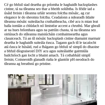
Cé go bhfuil siad deartha go príomha le haghaidh backsplashes
cistine, tá na tíleanna seo thar a bheith solúbtha. Is féidir iad a
úsáid freisin i tíleanna urláir seomra folctha mósáic, ag cur
elegance le do sheomra folctha. Ceadaíonn a ndearadh ildaite
tíleanna mósáic suiteálacha cruthaitheacha, cibé acu is mian leat
balla iomlán a chlúdach nó limistéar accent a chruthú. Mar gheall
ar na hues bríomhara agus na patrúin chasta, tá na tíleanna seo
oiriúnach do stíleanna maisiúcháin comhaimseartha agus
clasaiceach. Tá an tíl mósáic backsplash cistine diamaint marmair
deartha le haghaidh suiteála éasca. Tagann gach tíl le tacaíocht
atá éasca le húsáid, rud a fhágann go bhfuil sé simplí do dhaoine
a bhfuil díograiseoirí DIY acu agus suiteálaithe gairmiúla
bailchríoch gan locht a bhaint amach. Tá cothabháil simplí
freisin; Coinneoidh glanadh rialta le glantóir pH-neodrach do
tíleanna ag breathnú go pristine.