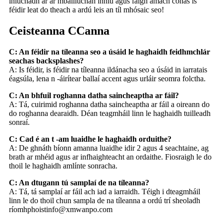
iniúchadh ar ár mbailiúchán inniu agus faigh amach conas is
féidir leat do theach a ardú leis an tíl mhósaic seo!
Ceisteanna CCanna
C: An féidir na tíleanna seo a úsáid le haghaidh feidhmchlár
seachas backsplashes?
A: Is féidir, is féidir na tíleanna ildánacha seo a úsáid in iarratais
éagsúla, lena n -áirítear ballaí accent agus urláir seomra folctha.
C: An bhfuil roghanna datha saincheaptha ar fáil?
A: Tá, cuirimid roghanna datha saincheaptha ar fáil a oireann do
do roghanna dearaidh. Déan teagmháil linn le haghaidh tuilleadh
sonraí.
C: Cad é an t -am luaidhe le haghaidh orduithe?
A: De ghnáth bíonn amanna luaidhe idir 2 agus 4 seachtaine, ag
brath ar mhéid agus ar infhaighteacht an ordaithe. Fiosraigh le do
thoil le haghaidh amlínte sonracha.
C: An dtugann tú samplaí de na tíleanna?
A: Tá, tá samplaí ar fáil ach iad a iarraidh. Téigh i dteagmháil
linn le do thoil chun sampla de na tíleanna a ordú trí sheoladh
ríomhphoist
info@xmwanpo.com