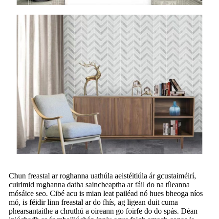
Chun freastal ar roghanna uathúla aeistéitiúla ár gcustaiméirí,
cuirimid roghanna datha saincheaptha ar fáil do na tíleanna
mósáice seo. Cibé acu is mian leat pailéad nó hues bheoga níos
mó, is féidir linn freastal ar do fhís, ag ligean duit cuma
phearsantaithe a chruthú a oireann go foirfe do do spás. Déan