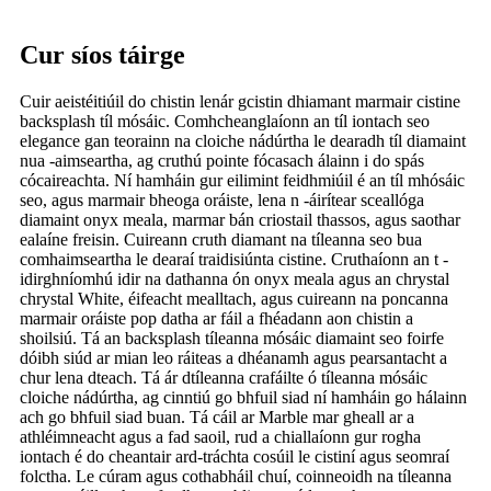
Cur síos táirge
Cuir aeistéitiúil do chistin lenár gcistin dhiamant marmair cistine
backsplash tíl mósáic. Comhcheanglaíonn an tíl iontach seo
elegance gan teorainn na cloiche nádúrtha le dearadh tíl diamaint
nua -aimseartha, ag cruthú pointe fócasach álainn i do spás
cócaireachta. Ní hamháin gur eilimint feidhmiúil é an tíl mhósáic
seo, agus marmair bheoga oráiste, lena n -áirítear sceallóga
diamaint onyx meala, marmar bán criostail thassos, agus saothar
ealaíne freisin. Cuireann cruth diamant na tíleanna seo bua
comhaimseartha le dearaí traidisiúnta cistine. Cruthaíonn an t -
idirghníomhú idir na dathanna ón onyx meala agus an chrystal
chrystal White, éifeacht mealltach, agus cuireann na poncanna
marmair oráiste pop datha ar fáil a fhéadann aon chistin a
shoilsiú. Tá an backsplash tíleanna mósáic diamaint seo foirfe
dóibh siúd ar mian leo ráiteas a dhéanamh agus pearsantacht a
chur lena dteach. Tá ár dtíleanna crafáilte ó tíleanna mósáic
cloiche nádúrtha, ag cinntiú go bhfuil siad ní hamháin go hálainn
ach go bhfuil siad buan. Tá cáil ar Marble mar gheall ar a
athléimneacht agus a fad saoil, rud a chiallaíonn gur rogha
iontach é do cheantair ard-tráchta cosúil le cistiní agus seomraí
folctha. Le cúram agus cothabháil chuí, coinneoidh na tíleanna