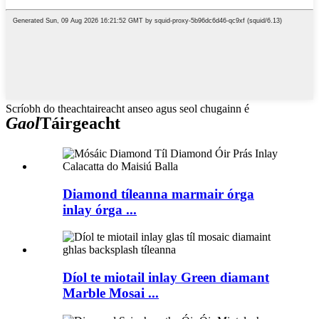
Scríobh do theachtaireacht anseo agus seol chugainn é
Gaol
Táirgeacht
Diamond tíleanna marmair órga
inlay órga ...
Díol te miotail inlay Green diamant
Marble Mosai ...