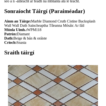
seo a n -áilleacht ar feadh na mblianta atá le teacht.
Sonraíocht Táirgí (Paraiméadar)
Ainm an Táirge:
Marble Diamond Cruth Cistine Backsplash
Wall Wall Dath Saincheaptha Tíleanna Mósáic Ar fáil
Múnla Uimh.:
WPM118
Patrún:
Diamant
Dath:
Beige & bán & oráiste
Críoch:
Snasta
Sraith táirgí