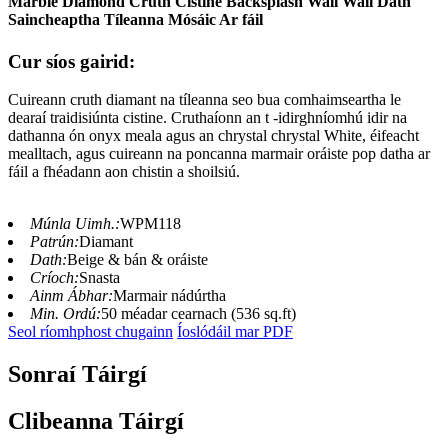
Marble Diamond Cruth Cistine Backsplash Wall Wall Dath
Saincheaptha Tíleanna Mósáic Ar fáil
Cur síos gairid:
Cuireann cruth diamant na tíleanna seo bua comhaimseartha le
dearaí traidisiúnta cistine. Cruthaíonn an t -idirghníomhú idir na
dathanna ón onyx meala agus an chrystal chrystal White, éifeacht
mealltach, agus cuireann na poncanna marmair oráiste pop datha ar
fáil a fhéadann aon chistin a shoilsiú.
Múnla Uimh.:
WPM118
Patrún:
Diamant
Dath:
Beige & bán & oráiste
Críoch:
Snasta
Ainm Ábhar:
Marmair nádúrtha
Min. Ordú:
50 méadar cearnach (536 sq.ft)
Seol ríomhphost chugainn
Íoslódáil mar PDF
Sonraí Táirgí
Clibeanna Táirgí