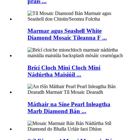
práis ...
Marmar agus Seashell White
Diamond Mosaic Tíleanna F ...
Brící Cloch Mini Cloch Mini
Nádúrtha Maisiúil ...
Máthair na Síne Pearl Inleagtha
Marb Diamond Bán ...