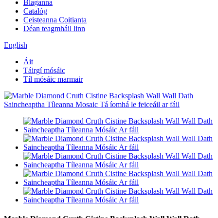
Blaganna
Catalóg
Ceisteanna Coitianta
Déan teagmháil linn
English
Áit
Táirgí mósáic
Tíl mósáic marmair