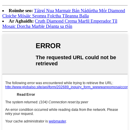
Roimhe seo:
Táirgí Nua Marmair Bán Nádúrtha Mór Diamond
Cloiche Mósáic Seomra Folctha Tíleanna Balla
Ar Aghaidh:
Cruth Diamond Crema Marfil Emperador Tíl
Mosaic Dorcha Marble Déanta sa tSín