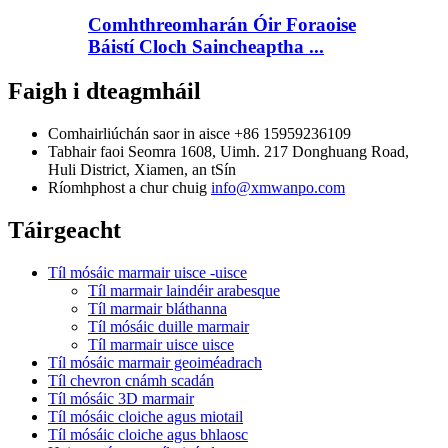
Comhthreomharán Óir Foraoise
Báistí Cloch Saincheaptha ...
Faigh i dteagmháil
Comhairliúchán saor in aisce
+86 15959236109
Tabhair faoi
Seomra 1608, Uimh. 217 Donghuang Road,
Huli District, Xiamen, an tSín
Ríomhphost a chur chuig
info@xmwanpo.com
Táirgeacht
Tíl mósáic marmair uisce -uisce
Tíl marmair laindéir arabesque
Tíl marmair bláthanna
Tíl mósáic duille marmair
Tíl marmair uisce uisce
Tíl mósáic marmair geoiméadrach
Tíl chevron cnámh scadán
Tíl mósáic 3D marmair
Tíl mósáic cloiche agus miotail
Tíl mósáic cloiche agus bhlaosc