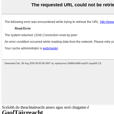
Scríobh do theachtaireacht anseo agus seol chugainn é
Gaol
Táirgeacht