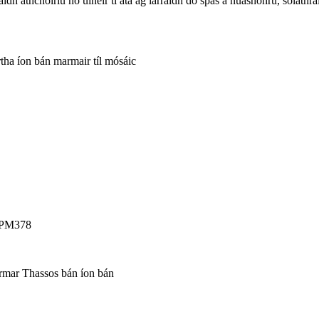
ghaidh athchóiriú nó úinéir tí atá ag iarraidh do spás a nuashonrú, solá
tha íon bán marmair tíl mósáic
WPM378
mar Thassos bán íon bán