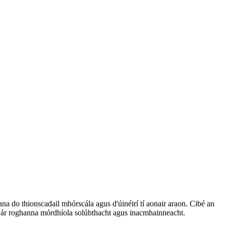
ana do thionscadail mhórscála agus d'úinéirí tí aonair araon. Cibé an
onn ár roghanna mórdhíola solúbthacht agus inacmhainneacht.