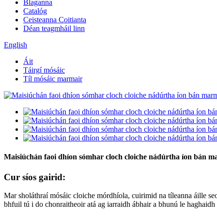
Blaganna
Catalóg
Ceisteanna Coitianta
Déan teagmháil linn
English
Áit
Táirgí mósáic
Tíl mósáic marmair
Maisiúchán faoi dhíon sómhar cloch cloiche nádúrtha íon bán ma
Cur síos gairid:
Mar sholáthraí mósáic cloiche mórdhíola, cuirimid na tíleanna áille se
bhfuil tú i do chonraitheoir atá ag iarraidh ábhair a bhunú le haghaid