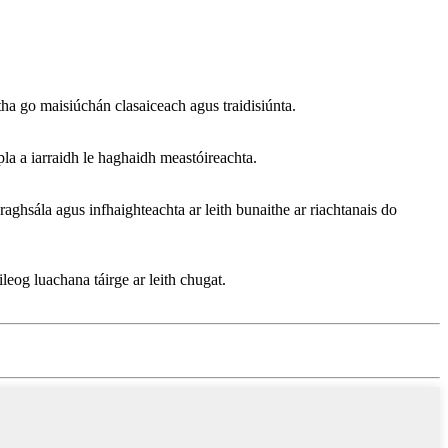
a go maisiúchán clasaiceach agus traidisiúnta.
pla a iarraidh le haghaidh meastóireachta.
aghsála agus infhaighteachta ar leith bunaithe ar riachtanais do
leog luachana táirge ar leith chugat.