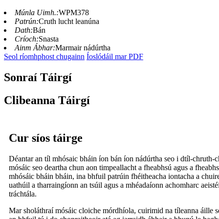
Múnla Uimh.:
WPM378
Patrún:
Cruth lucht leanúna
Dath:
Bán
Críoch:
Snasta
Ainm Ábhar:
Marmair nádúrtha
Seol ríomhphost chugainn
Íoslódáil mar PDF
Sonraí Táirgí
Clibeanna Táirgí
Cur síos táirge
Déantar an tíl mhósaic bháin íon bán íon nádúrtha seo i dtíl-chruth-c
mósáic seo deartha chun aon timpeallacht a fheabhsú agus a fheabhsú,
mhósáic bháin bháin, ina bhfuil patrúin fhéitheacha iontacha a chui
uathúil a tharraingíonn an tsúil agus a mhéadaíonn achomharc aeisté
tráchtála.
Mar sholáthraí mósáic cloiche mórdhíola, cuirimid na tíleanna áille s