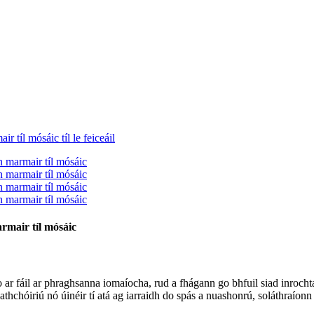
rmair tíl mósáic
o ar fáil ar phraghsanna iomaíocha, rud a fhágann go bhfuil siad inrocht
h athchóiriú nó úinéir tí atá ag iarraidh do spás a nuashonrú, soláthraí