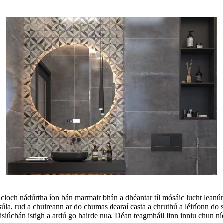
 cloch nádúrtha íon bán marmair bhán a dhéantar tíl mósáic lucht leanún
súla, rud a chuireann ar do chumas dearaí casta a chruthú a léiríonn do
iúchán istigh a ardú go hairde nua. Déan teagmháil linn inniu chun níos