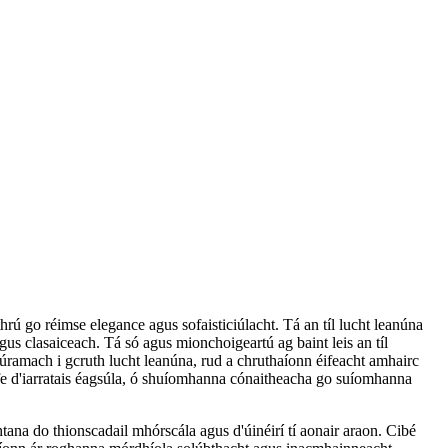
hrú go réimse elegance agus sofaisticiúlacht. Tá an tíl lucht leanúna
us clasaiceach. Tá só agus mionchoigeartú ag baint leis an tíl
cúramach i gcruth lucht leanúna, rud a chruthaíonn éifeacht amhairc
rfe d'iarratais éagsúla, ó shuíomhanna cónaitheacha go suíomhanna
tana do thionscadail mhórscála agus d'úinéirí tí aonair araon. Cibé