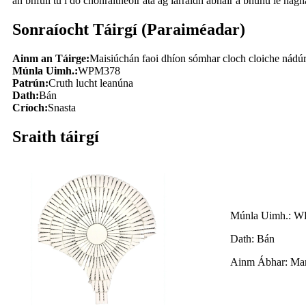
an bhfuil tú i do chonraitheoir atá ag iarraidh ábhair a bhunú le ha
Sonraíocht Táirgí (Paraiméadar)
Ainm an Táirge:
Maisiúchán faoi dhíon sómhar cloch cloiche nádúr
Múnla Uimh.:
WPM378
Patrún:
Cruth lucht leanúna
Dath:
Bán
Críoch:
Snasta
Sraith táirgí
Múnla Uimh.: 
Dath: Bán
Ainm Ábhar: Mar