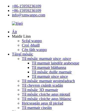
+86-15959236109
+86-15959236109
info@xmwanpo.com
Áit
Maidir Linn
Scéal wanpo
Croí -bhaill
Cén fáth wanpo
Táirgí mósáic
Tíl mósáic marmair uisce -uisce
Tíl marmair laindéir arabesque
Tíl marmair bláthanna
Tíl mósáic duille marmair
Tíl marmair uisce uisce
Tíl mósáic marmair geoiméadrach
Tíl chevron cnámh scadán
Tíl mósáic 3D marmair
Tíl mósáic cloiche agus miotail
Tíl mósáic cloiche agus bhlaosc
Heicseagán agus tíl picéad
Tíl marmair ciseáin