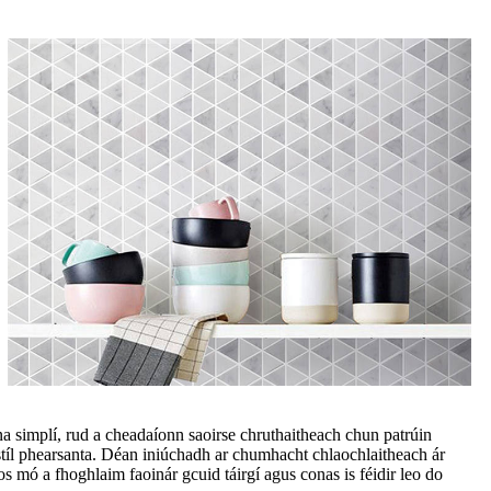
a simplí, rud a cheadaíonn saoirse chruthaitheach chun patrúin
 stíl phearsanta. Déan iniúchadh ar chumhacht chlaochlaitheach ár
 mó a fhoghlaim faoinár gcuid táirgí agus conas is féidir leo do