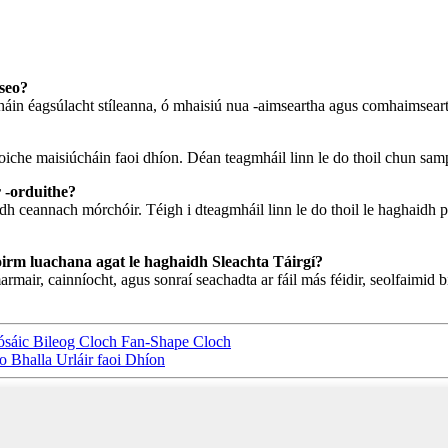
seo?
in éagsúlacht stíleanna, ó mhaisiú nua -aimseartha agus comhaimsearth
 cloiche maisiúcháin faoi dhíon. Déan teagmháil linn le do thoil chun sam
 -orduithe?
h ceannach mórchóir. Téigh i dteagmháil linn le do thoil le haghaidh pr
oirm luachana agat le haghaidh Sleachta Táirgí?
mair, cainníocht, agus sonraí seachadta ar fáil más féidir, seolfaimid bi
ósáic Bileog Cloch Fan-Shape Cloch
 Bhalla Urláir faoi Dhíon