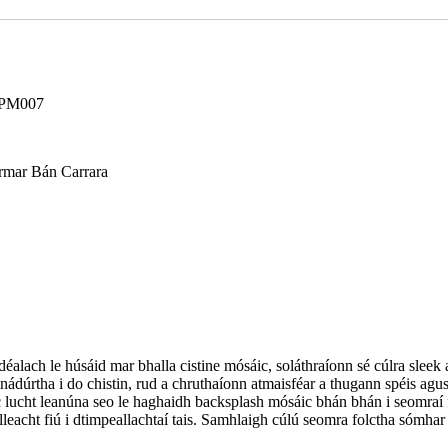
WPM007
mar Bán Carrara
déalach le húsáid mar bhalla cistine mósáic, soláthraíonn sé cúlra slee
ádúrtha i do chistin, rud a chruthaíonn atmaisféar a thugann spéis agus
c lucht leanúna seo le haghaidh backsplash mósáic bhán bhán i seomraí f
lleacht fiú i dtimpeallachtaí tais. Samhlaigh cúlú seomra folctha sómhar 