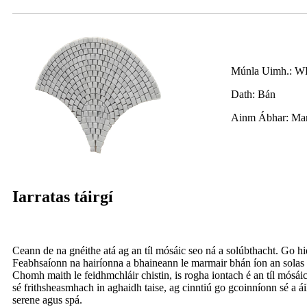
Múnla Uimh.: 
Dath: Bán
Ainm Ábhar: Mar
Iarratas táirgí
Ceann de na gnéithe atá ag an tíl mósáic seo ná a solúbthacht. Go hi
Feabhsaíonn na hairíonna a bhaineann le marmair bhán íon an solas n
Chomh maith le feidhmchláir chistin, is rogha iontach é an tíl mósái
sé frithsheasmhach in aghaidh taise, ag cinntiú go gcoinníonn sé a ái
serene agus spá.