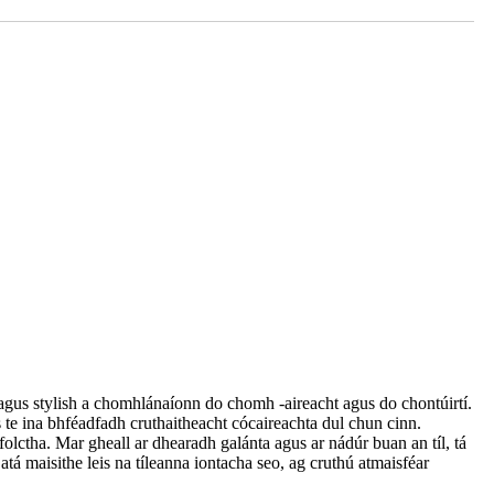
k agus stylish a chomhlánaíonn do chomh -aireacht agus do chontúirtí.
 te ina bhféadfadh cruthaitheacht cócaireachta dul chun cinn.
olctha. Mar gheall ar dhearadh galánta agus ar nádúr buan an tíl, tá
atá maisithe leis na tíleanna iontacha seo, ag cruthú atmaisféar