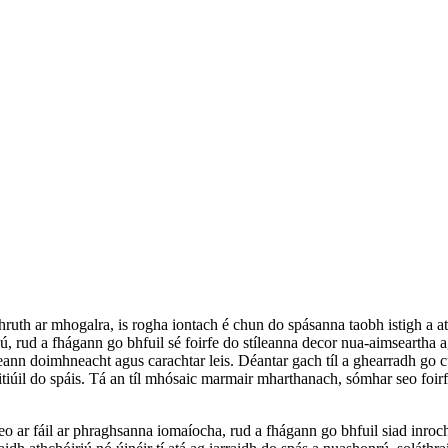
hruth ar mhogalra, is rogha iontach é chun do spásanna taobh istigh a at
 rud a fhágann go bhfuil sé foirfe do stíleanna decor nua-aimseartha ag
reann doimhneacht agus carachtar leis. Déantar gach tíl a ghearradh go 
itiúil do spáis. Tá an tíl mhósaic marmair mharthanach, sómhar seo foi
eo ar fáil ar phraghsanna iomaíocha, rud a fhágann go bhfuil siad inroch