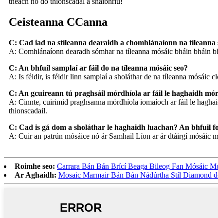
theach nó do thionscadal a shaibhriú!
Ceisteanna CCanna
C: Cad iad na stíleanna dearaidh a chomhlánaíonn na tíleanna 
A: Comhlánaíonn dearadh sómhar na tíleanna mósáic bháin bháin bhá
C: An bhfuil samplaí ar fáil do na tíleanna mósáic seo?
A: Is féidir, is féidir linn samplaí a sholáthar de na tíleanna mósáic
C: An gcuireann tú praghsáil mórdhíola ar fáil le haghaidh mór
A: Cinnte, cuirimid praghsanna mórdhíola iomaíoch ar fáil le haghaid
thionscadail.
C: Cad is gá dom a sholáthar le haghaidh luachan? An bhfuil f
A: Cuir an patrún mósáice nó ár Samhail Líon ar ár dtáirgí mósáic mar
Roimhe seo:
Carrara Bán Bán Brící Beaga Bileog Fan Mósáic M
Ar Aghaidh:
Mosaic Marmair Bán Bán Nádúrtha Stíl Diamond do