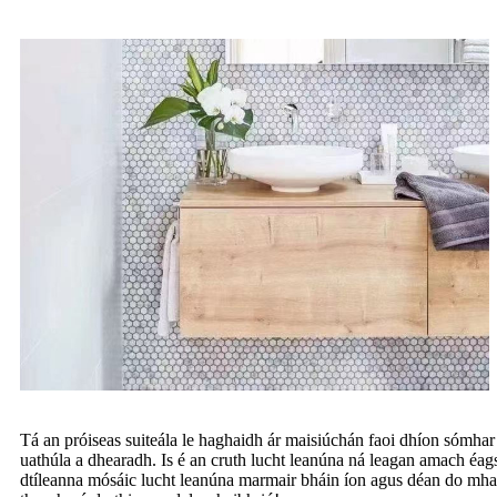
Tá an próiseas suiteála le haghaidh ár maisiúchán faoi dhíon sómhar
uathúla a dhearadh. Is é an cruth lucht leanúna ná leagan amach éag
dtíleanna mósáic lucht leanúna marmair bháin íon agus déan do mhais