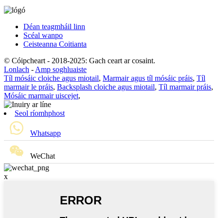
Déan teagmháil linn
Scéal wanpo
Ceisteanna Coitianta
© Cóipcheart - 2018-2025: Gach ceart ar cosaint.
Lonlach
-
Amp soghluaiste
Tíl mósáic cloiche agus miotail
,
Marmair agus tíl mósáic práis
,
Tíl
marmair le práis
,
Backsplash cloiche agus miotail
,
Tíl marmair práis
,
Mósáic marmair uiscejet
,
Seol ríomhphost
Whatsapp
WeChat
x