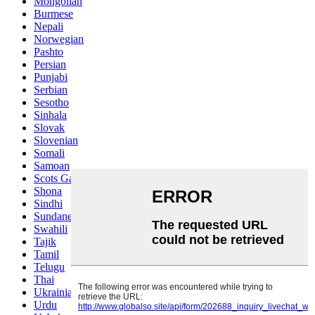
Mongolian
Burmese
Nepali
Norwegian
Pashto
Persian
Punjabi
Serbian
Sesotho
Sinhala
Slovak
Slovenian
Somali
Samoan
Scots Gaelic
Shona
Sindhi
Sundanese
Swahili
Tajik
Tamil
Telugu
Thai
Ukrainian
Urdu