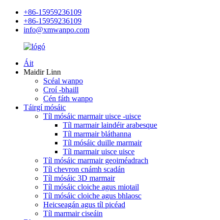
+86-15959236109
+86-15959236109
info@xmwanpo.com
Áit
Maidir Linn
Scéal wanpo
Croí -bhaill
Cén fáth wanpo
Táirgí mósáic
Tíl mósáic marmair uisce -uisce
Tíl marmair laindéir arabesque
Tíl marmair bláthanna
Tíl mósáic duille marmair
Tíl marmair uisce uisce
Tíl mósáic marmair geoiméadrach
Tíl chevron cnámh scadán
Tíl mósáic 3D marmair
Tíl mósáic cloiche agus miotail
Tíl mósáic cloiche agus bhlaosc
Heicseagán agus tíl picéad
Tíl marmair ciseáin