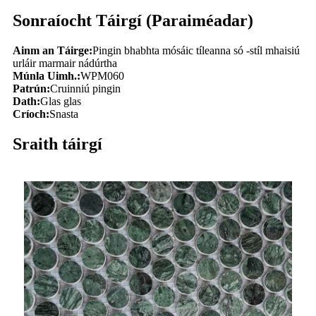
Sonraíocht Táirgí (Paraiméadar)
Ainm an Táirge:
Pingin bhabhta mósáic tíleanna só -stíl mhaisiú
urláir marmair nádúrtha
Múnla Uimh.:
WPM060
Patrún:
Cruinniú pingin
Dath:
Glas glas
Críoch:
Snasta
Sraith táirgí