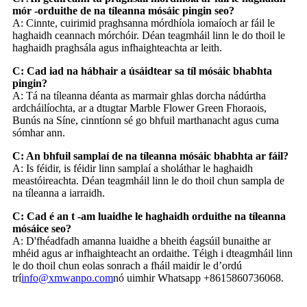
mór -orduithe de na tíleanna mósáic pingin seo?
A: Cinnte, cuirimid praghsanna mórdhíola iomaíoch ar fáil le
haghaidh ceannach mórchóir. Déan teagmháil linn le do thoil le
haghaidh praghsála agus infhaighteachta ar leith.
C: Cad iad na hábhair a úsáidtear sa tíl mósáic bhabhta
pingin?
A: Tá na tíleanna déanta as marmair ghlas dorcha nádúrtha
ardcháilíochta, ar a dtugtar Marble Flower Green Fhoraois,
Bunús na Síne, cinntíonn sé go bhfuil marthanacht agus cuma
sómhar ann.
C: An bhfuil samplaí de na tíleanna mósáic bhabhta ar fáil?
A: Is féidir, is féidir linn samplaí a sholáthar le haghaidh
meastóireachta. Déan teagmháil linn le do thoil chun sampla de
na tíleanna a iarraidh.
C: Cad é an t -am luaidhe le haghaidh orduithe na tíleanna
mósáice seo?
A: D'fhéadfadh amanna luaidhe a bheith éagsúil bunaithe ar
mhéid agus ar infhaighteacht an ordaithe. Téigh i dteagmháil linn
le do thoil chun eolas sonrach a fháil maidir le d’ordú
trí
info@xmwanpo.com
nó uimhir Whatsapp +8615860736068.