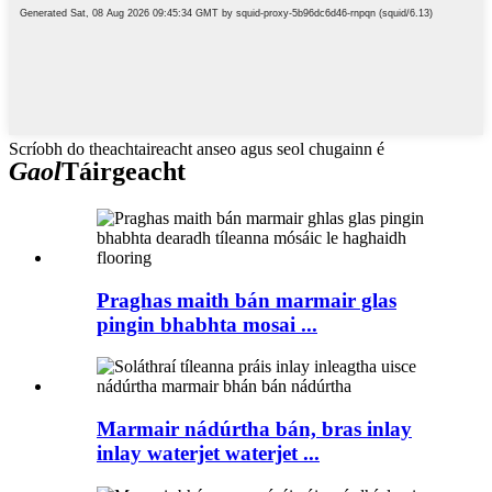
Scríobh do theachtaireacht anseo agus seol chugainn é
Gaol
Táirgeacht
Praghas maith bán marmair glas
pingin bhabhta mosai ...
Marmair nádúrtha bán, bras inlay
inlay waterjet waterjet ...