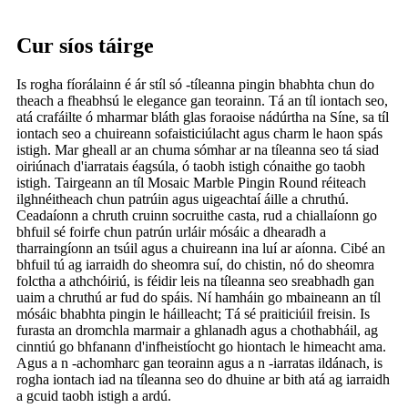
Cur síos táirge
Is rogha fíorálainn é ár stíl só -tíleanna pingin bhabhta chun do
theach a fheabhsú le elegance gan teorainn. Tá an tíl iontach seo,
atá crafáilte ó mharmar bláth glas foraoise nádúrtha na Síne, sa tíl
iontach seo a chuireann sofaisticiúlacht agus charm le haon spás
istigh. Mar gheall ar an chuma sómhar ar na tíleanna seo tá siad
oiriúnach d'iarratais éagsúla, ó taobh istigh cónaithe go taobh
istigh. Tairgeann an tíl Mosaic Marble Pingin Round réiteach
ilghnéitheach chun patrúin agus uigeachtaí áille a chruthú.
Ceadaíonn a chruth cruinn socruithe casta, rud a chiallaíonn go
bhfuil sé foirfe chun patrún urláir mósáic a dhearadh a
tharraingíonn an tsúil agus a chuireann ina luí ar aíonna. Cibé an
bhfuil tú ag iarraidh do sheomra suí, do chistin, nó do sheomra
folctha a athchóiriú, is féidir leis na tíleanna seo sreabhadh gan
uaim a chruthú ar fud do spáis. Ní hamháin go mbaineann an tíl
mósáic bhabhta pingin le háilleacht; Tá sé praiticiúil freisin. Is
furasta an dromchla marmair a ghlanadh agus a chothabháil, ag
cinntiú go bhfanann d'infheistíocht go hiontach le himeacht ama.
Agus a n -achomharc gan teorainn agus a n -iarratas ildánach, is
rogha iontach iad na tíleanna seo do dhuine ar bith atá ag iarraidh
a gcuid taobh istigh a ardú.