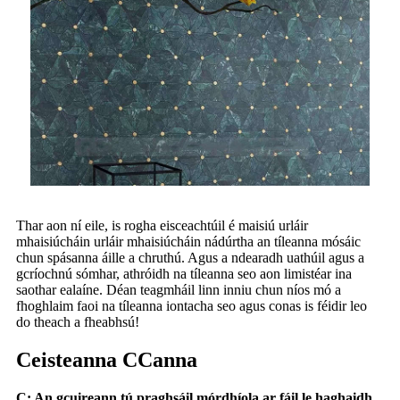
Thar aon ní eile, is rogha eisceachtúil é maisiú urláir
mhaisiúcháin urláir mhaisiúcháin nádúrtha an tíleanna mósáic
chun spásanna áille a chruthú. Agus a ndearadh uathúil agus a
gcríochnú sómhar, athróidh na tíleanna seo aon limistéar ina
saothar ealaíne. Déan teagmháil linn inniu chun níos mó a
fhoghlaim faoi na tíleanna iontacha seo agus conas is féidir leo
do theach a fheabhsú!
Ceisteanna CCanna
C: An gcuireann tú praghsáil mórdhíola ar fáil le haghaidh