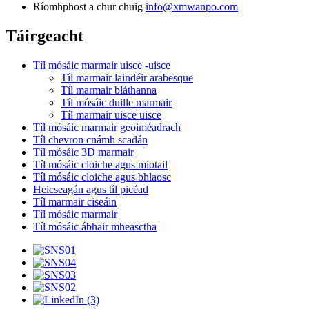
Ríomhphost a chur chuig
info@xmwanpo.com
Táirgeacht
Tíl mósáic marmair uisce -uisce
Tíl marmair laindéir arabesque
Tíl marmair bláthanna
Tíl mósáic duille marmair
Tíl marmair uisce uisce
Tíl mósáic marmair geoiméadrach
Tíl chevron cnámh scadán
Tíl mósáic 3D marmair
Tíl mósáic cloiche agus miotail
Tíl mósáic cloiche agus bhlaosc
Heicseagán agus tíl picéad
Tíl marmair ciseáin
Tíl mósáic marmair
Tíl mósáic ábhair mheasctha