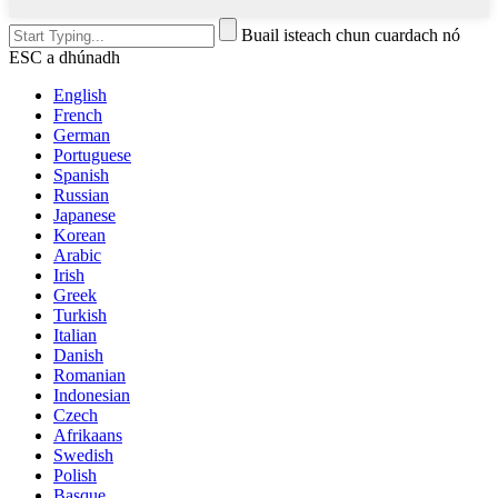
Buail isteach chun cuardach nó
ESC a dhúnadh
English
French
German
Portuguese
Spanish
Russian
Japanese
Korean
Arabic
Irish
Greek
Turkish
Italian
Danish
Romanian
Indonesian
Czech
Afrikaans
Swedish
Polish
Basque