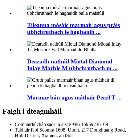
Tíleanna mósáic marmair agus práis
ubhchruthach le haghaidh ...
Dearadh uathúil Miotal Diamond
Inlay Marble M ubhchruthach m ...
Marmar bán agus máthair Pearl T ...
Faigh i dteagmháil
Comhairliúchán saor in aisce
+86 15959236109
Tabhair faoi
Seomra 1608, Uimh. 217 Donghuang Road,
Huli District, Xiamen, an tSín