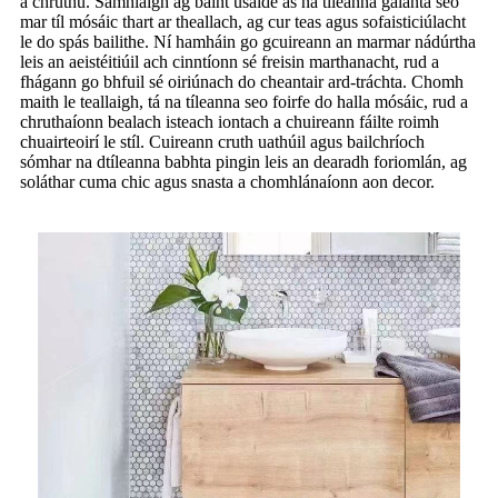
a chruthú. Samhlaigh ag baint úsáide as na tíleanna galánta seo
mar tíl mósáic thart ar theallach, ag cur teas agus sofaisticiúlacht
le do spás bailithe. Ní hamháin go gcuireann an marmar nádúrtha
leis an aeistéitiúil ach cinntíonn sé freisin marthanacht, rud a
fhágann go bhfuil sé oiriúnach do cheantair ard-tráchta. Chomh
maith le teallaigh, tá na tíleanna seo foirfe do halla mósáic, rud a
chruthaíonn bealach isteach iontach a chuireann fáilte roimh
chuairteoirí le stíl. Cuireann cruth uathúil agus bailchríoch
sómhar na dtíleanna babhta pingin leis an dearadh foriomlán, ag
soláthar cuma chic agus snasta a chomhlánaíonn aon decor.