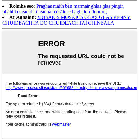
Roimhe seo:
Praghas maith bán marmair ghlas glas pingin
bhabhta dearadh tíleanna mósáic le haghaidh flooring
Ar Aghaidh:
MOSAICS MOSAICS GLAS GLAS PENNY
CHUIDEACHTA DO CHUIDEACHTAÍ CHINEÁLA