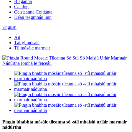
Blaganna
Catalóg
Ceisteanna Coitianta
Déan teagmháil linn
English
Áit
Táirgí mósáic
Tíl mósáic marmair
Pingin bhabhta mósáic tíleanna só -stíl mhaisiú urláir marmair
nádúrtha