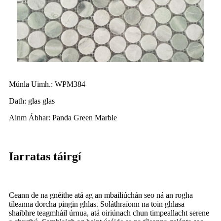
Múnla Uimh.: WPM384
Dath: glas glas
Ainm Ábhar: Panda Green Marble
Iarratas táirgí
Ceann de na gnéithe atá ag an mbailiúchán seo ná an rogha
tíleanna dorcha pingin ghlas. Soláthraíonn na toin ghlasa
shaibhre teagmháil úrnua, atá oiriúnach chun timpeallacht serene