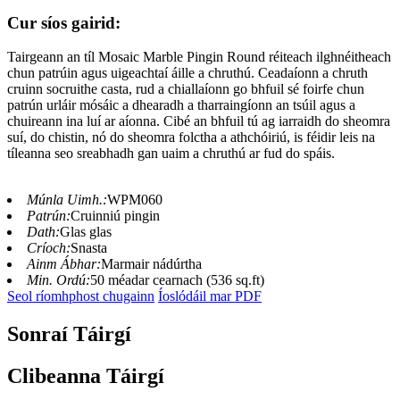
Cur síos gairid:
Tairgeann an tíl Mosaic Marble Pingin Round réiteach ilghnéitheach
chun patrúin agus uigeachtaí áille a chruthú. Ceadaíonn a chruth
cruinn socruithe casta, rud a chiallaíonn go bhfuil sé foirfe chun
patrún urláir mósáic a dhearadh a tharraingíonn an tsúil agus a
chuireann ina luí ar aíonna. Cibé an bhfuil tú ag iarraidh do sheomra
suí, do chistin, nó do sheomra folctha a athchóiriú, is féidir leis na
tíleanna seo sreabhadh gan uaim a chruthú ar fud do spáis.
Múnla Uimh.:
WPM060
Patrún:
Cruinniú pingin
Dath:
Glas glas
Críoch:
Snasta
Ainm Ábhar:
Marmair nádúrtha
Min. Ordú:
50 méadar cearnach (536 sq.ft)
Seol ríomhphost chugainn
Íoslódáil mar PDF
Sonraí Táirgí
Clibeanna Táirgí