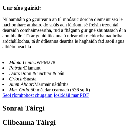
Cur síos gairid:
Ní hamháin go gcuireann an tíl mhósaic dorcha diamaint seo le
hachomharc amhairc do spáis ach léiríonn sé freisin treochtaí
dearaidh comhaimseartha, rud a fhágann gur gné shuntasach é in
aon bhaile. Tá ár gcuid tíleanna á ndearadh ó chlocha nádúrtha
ardcháilíochta, tá ár dtíleanna deartha le haghaidh fad saoil agus
athléimneachta.
Múnla Uimh.:
WPM278
Patrún:
Diamant
Dath:
Donn & uachtar & bán
Críoch:
Snasta
Ainm Ábhar:
Marmair nádúrtha
Min. Ordú:
50 méadar cearnach (536 sq.ft)
Seol ríomhphost chugainn
Íoslódáil mar PDF
Sonraí Táirgí
Clibeanna Táirgí