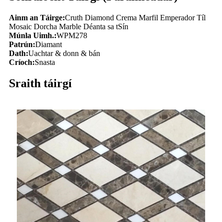
Ainm an Táirge:
Cruth Diamond Crema Marfil Emperador Tíl
Mosaic Dorcha Marble Déanta sa tSín
Múnla Uimh.:
WPM278
Patrún:
Diamant
Dath:
Uachtar & donn & bán
Críoch:
Snasta
Sraith táirgí