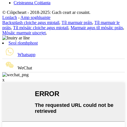
Ceisteanna Coitianta
© Cóipcheart - 2018-2025: Gach ceart ar cosaint.
Lonlach
-
Amp soghluaiste
Backsplash cloiche agus miotail
,
Tíl marmair práis
,
Tíl marmair le
práis
,
Tíl mósáic cloiche agus miotail
,
Marmair agus tíl mósáic práis
,
Mósáic marmair uiscejet
,
Seol ríomhphost
Whatsapp
WeChat
x