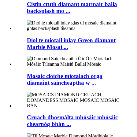
Cistin cruth diamant marmair balla
backsplash mo ...
Díol te miotail inlay Green diamant
Marble Mosai ...
Mosaic cloiche miotalach órga
diamaint saincheaptha w ...
Cruach dhosmálta mhósáic mhósáic
chearnóg bhán ...