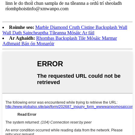
linn le do thoil chun sampla de na tíleanna a ordú trí sheoladh
ríomhphoist
info@xmwanpo.com
Roimhe seo:
Marble Diamond Cruth Cistine Backsplash Wall
Wall Dath Saincheaptha Tíleanna Mósáic Ar fáil
Ar Aghaidh:
Rhombas Backsplash Tile Mósáic Marmar
Adhmaid Bán ón Monaróir