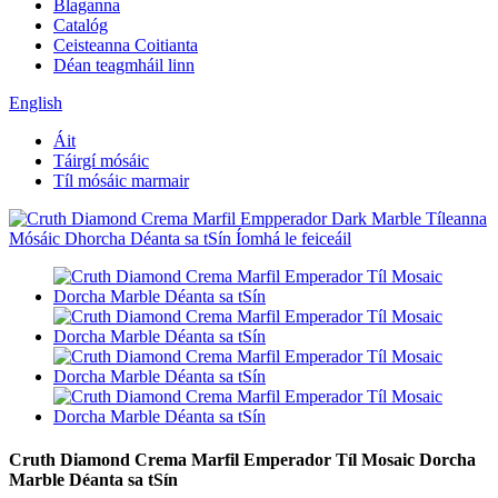
Blaganna
Catalóg
Ceisteanna Coitianta
Déan teagmháil linn
English
Áit
Táirgí mósáic
Tíl mósáic marmair
Cruth Diamond Crema Marfil Emperador Tíl Mosaic Dorcha
Marble Déanta sa tSín