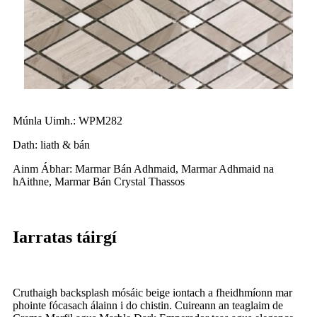
Múnla Uimh.: WPM282
Dath: liath & bán
Ainm Ábhar: Marmar Bán Adhmaid, Marmar Adhmaid na
hAithne, Marmar Bán Crystal Thassos
Iarratas táirgí
Cruthaigh backsplash mósáic beige iontach a fheidhmíonn mar
phointe fócasach álainn i do chistin. Cuireann an teaglaim de