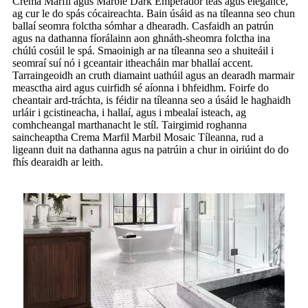
Crema Marfil agus Marble Dark Emperador teas agus elegance,
ag cur le do spás cócaireachta. Bain úsáid as na tíleanna seo chun
ballaí seomra folctha sómhar a dhearadh. Casfaidh an patrún
agus na dathanna fíorálainn aon ghnáth-sheomra folctha ina
chúlú cosúil le spá. Smaoinigh ar na tíleanna seo a shuiteáil i
seomraí suí nó i gceantair itheacháin mar bhallaí accent.
Tarraingeoidh an cruth diamaint uathúil agus an dearadh marmair
measctha aird agus cuirfidh sé aíonna i bhfeidhm. Foirfe do
cheantair ard-tráchta, is féidir na tíleanna seo a úsáid le haghaidh
urláir i gcistineacha, i hallaí, agus i mbealaí isteach, ag
comhcheangal marthanacht le stíl. Tairgimid roghanna
saincheaptha Crema Marfil Marbil Mosaic Tíleanna, rud a
ligeann duit na dathanna agus na patrúin a chur in oiriúint do do
fhís dearaidh ar leith.