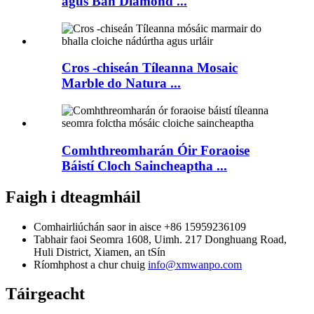
agus Bán Diamond ...
Cros -chiseán Tíleanna Mosaic
Marble do Natura ...
Comhthreomharán Óir Foraoise
Báistí Cloch Saincheaptha ...
Faigh i dteagmháil
Comhairliúchán saor in aisce
+86 15959236109
Tabhair faoi
Seomra 1608, Uimh. 217 Donghuang Road,
Huli District, Xiamen, an tSín
Ríomhphost a chur chuig
info@xmwanpo.com
Táirgeacht