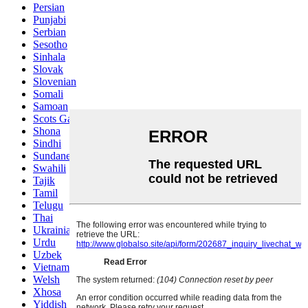
Persian
Punjabi
Serbian
Sesotho
Sinhala
Slovak
Slovenian
Somali
Samoan
Scots Gaelic
Shona
Sindhi
Sundanese
Swahili
Tajik
Tamil
Telugu
Thai
Ukrainian
Urdu
Uzbek
Vietnamese
Welsh
Xhosa
Yiddish