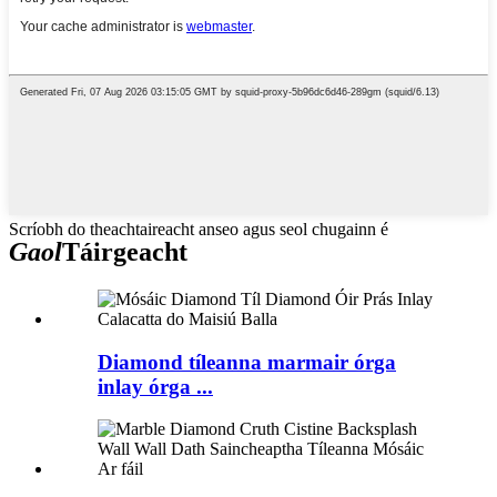
Scríobh do theachtaireacht anseo agus seol chugainn é
Gaol
Táirgeacht
Diamond tíleanna marmair órga
inlay órga ...