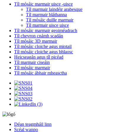
Tíl mósáic marmair uisce -uisce
Tíl marmair laindéir arabesque
Tíl marmair bláthanna
Tíl mósáic duille marmair
Tíl marmair uisce uisce
Tíl mósáic marmair geoiméadrach
Tíl chevron cnámh scadán
Tíl mósáic 3D marmair
Tíl mósáic cloiche agus miotail
Tíl mósáic cloiche agus bhlaosc
Heicseagán agus tíl picéad
Tíl marmair ciseáin
Tíl mósáic marmair
Tíl mósáic ábhair mheasctha
Déan teagmháil linn
Scéal wanpo