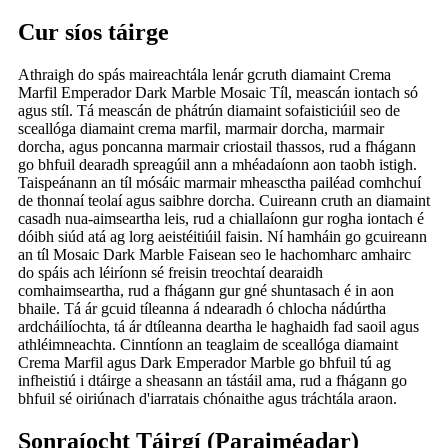
Cur síos táirge
Athraigh do spás maireachtála lenár gcruth diamaint Crema
Marfil Emperador Dark Marble Mosaic Tíl, meascán iontach só
agus stíl. Tá meascán de phátrún diamaint sofaisticiúil seo de
sceallóga diamaint crema marfil, marmair dorcha, marmair
dorcha, agus poncanna marmair criostail thassos, rud a fhágann
go bhfuil dearadh spreagúil ann a mhéadaíonn aon taobh istigh.
Taispeánann an tíl mósáic marmair mheasctha pailéad comhchuí
de thonnaí teolaí agus saibhre dorcha. Cuireann cruth an diamaint
casadh nua-aimseartha leis, rud a chiallaíonn gur rogha iontach é
dóibh siúd atá ag lorg aeistéitiúil faisin. Ní hamháin go gcuireann
an tíl Mosaic Dark Marble Faisean seo le hachomharc amhairc
do spáis ach léiríonn sé freisin treochtaí dearaidh
comhaimseartha, rud a fhágann gur gné shuntasach é in aon
bhaile. Tá ár gcuid tíleanna á ndearadh ó chlocha nádúrtha
ardcháilíochta, tá ár dtíleanna deartha le haghaidh fad saoil agus
athléimneachta. Cinntíonn an teaglaim de sceallóga diamaint
Crema Marfil agus Dark Emperador Marble go bhfuil tú ag
infheistiú i dtáirge a sheasann an tástáil ama, rud a fhágann go
bhfuil sé oiriúnach d'iarratais chónaithe agus tráchtála araon.
Sonraíocht Táirgí (Paraiméadar)