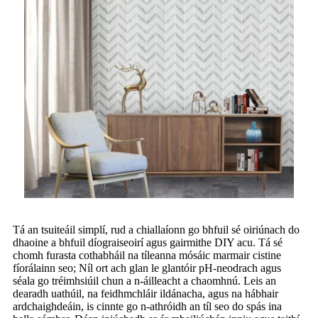
Tá an tsuiteáil simplí, rud a chiallaíonn go bhfuil sé oiriúnach do
dhaoine a bhfuil díograiseoirí agus gairmithe DIY acu. Tá sé
chomh furasta cothabháil na tíleanna mósáic marmair cistine
fíorálainn seo; Níl ort ach glan le glantóir pH-neodrach agus
séala go tréimhsiúil chun a n-áilleacht a chaomhnú. Leis an
dearadh uathúil, na feidhmchláir ildánacha, agus na hábhair
ardchaighdeáin, is cinnte go n-athróidh an tíl seo do spás ina