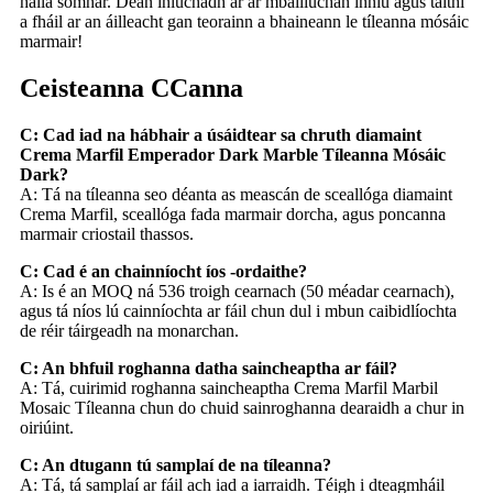
halla sómhar. Déan iniúchadh ar ár mbailiúchán inniu agus taithí
a fháil ar an áilleacht gan teorainn a bhaineann le tíleanna mósáic
marmair!
Ceisteanna CCanna
C: Cad iad na hábhair a úsáidtear sa chruth diamaint
Crema Marfil Emperador Dark Marble Tíleanna Mósáic
Dark?
A: Tá na tíleanna seo déanta as meascán de sceallóga diamaint
Crema Marfil, sceallóga fada marmair dorcha, agus poncanna
marmair criostail thassos.
C: Cad é an chainníocht íos -ordaithe?
A: Is é an MOQ ná 536 troigh cearnach (50 méadar cearnach),
agus tá níos lú cainníochta ar fáil chun dul i mbun caibidlíochta
de réir táirgeadh na monarchan.
C: An bhfuil roghanna datha saincheaptha ar fáil?
A: Tá, cuirimid roghanna saincheaptha Crema Marfil Marbil
Mosaic Tíleanna chun do chuid sainroghanna dearaidh a chur in
oiriúint.
C: An dtugann tú samplaí de na tíleanna?
A: Tá, tá samplaí ar fáil ach iad a iarraidh. Téigh i dteagmháil