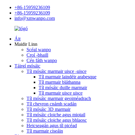
+86-15959236109
+86-15959236109
info@xmwanpo.com
Áit
Maidir Linn
Scéal wanpo
Croí -bhaill
Cén fáth wanpo
Táirgí mósáic
Tíl mósáic marmair uisce -uisce
Tíl marmair laindéir arabesque
Tíl marmair bláthanna
Tíl mósáic duille marmair
Tíl marmair uisce uisce
Tíl mósáic marmair geoiméadrach
Tíl chevron cnámh scadán
Tíl mósáic 3D marmair
Tíl mósáic cloiche agus miotail
Tíl mósáic cloiche agus bhlaosc
Heicseagán agus tíl picéad
Tíl marmair ciseáin