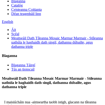
Blaganna
Catalóg
Ceisteanna Coitianta
Déan teagmháil linn
English
Áit
Scéal
Meaitseáil Dath Tíleanna Mosaic Marmar Marmair - Stíleanna
uathúla le haghaidh dath singil, dathanna dúbailte, agus
dathanna triple
Blaganna
Blaganna Táirgí
Tús an tionscail
Meaitseáil Dath Tíleanna Mosaic Marmar Marmair - Stíleanna
uathúla le haghaidh dath singil, dathanna dúbailte, agus
dathanna triple
I maisiúcháin nua -aimseartha taobh istigh, glacann na tíleanna