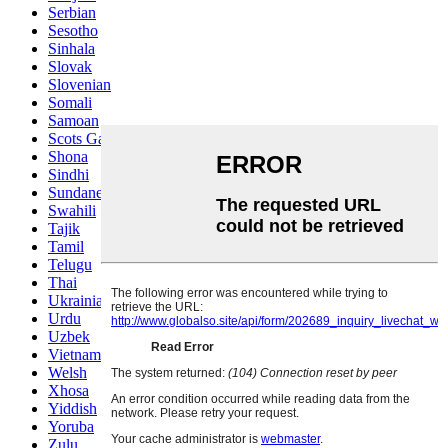
Serbian
Sesotho
Sinhala
Slovak
Slovenian
Somali
Samoan
Scots Gaelic
Shona
Sindhi
Sundanese
Swahili
Tajik
Tamil
Telugu
Thai
Ukrainian
Urdu
Uzbek
Vietnamese
Welsh
Xhosa
Yiddish
Yoruba
Zulu