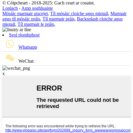
© Cóipcheart - 2018-2025: Gach ceart ar cosaint.
Lonlach
-
Amp soghluaiste
Mósáic marmair uiscejet
,
Tíl mósáic cloiche agus miotail
,
Marmair
agus tíl mósáic práis
,
Tíl marmair práis
,
Backsplash cloiche agus
miotail
,
Tíl marmair le práis
,
Seol ríomhphost
Whatsapp
WeChat
x