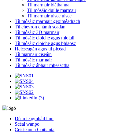
Tíl marmair bláthanna
Tíl mósáic duille marmair
Tíl marmair uisce uisce
Tíl mósáic marmair geoiméadrach
Tíl chevron cnámh scadán
Tíl mósáic 3D marmair
Tíl mósáic cloiche agus miotail
Tíl mósáic cloiche agus bhlaosc
Heicseagán agus tíl picéad
Tíl marmair ciseáin
Tíl mósáic marmair
Tíl mósáic ábhair mheasctha
Déan teagmháil linn
Scéal wanpo
Ceisteanna Coitianta