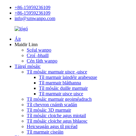
+86-15959236109
+86-15959236109
info@xmwanpo.com
Áit
Maidir Linn
Scéal wanpo
Croí -bhaill
Cén fáth wanpo
Táirgí mósáic
Tíl mósáic marmair uisce -uisce
Tíl marmair laindéir arabesque
Tíl marmair bláthanna
Tíl mósáic duille marmair
Tíl marmair uisce uisce
Tíl mósáic marmair geoiméadrach
Tíl chevron cnámh scadán
Tíl mósáic 3D marmair
Tíl mósáic cloiche agus miotail
Tíl mósáic cloiche agus bhlaosc
Heicseagán agus tíl picéad
Tíl marmair ciseáin