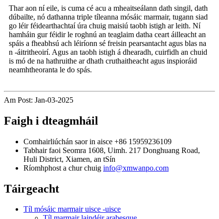
Thar aon ní eile, is cuma cé acu a mheaitseálann dath singil, dath
dúbailte, nó dathanna triple tíleanna mósáic marmair, tugann siad
go léir féidearthachtaí úra chuig maisiú taobh istigh ar leith. Ní
hamháin gur féidir le roghnú an teaglaim datha ceart áilleacht an
spáis a fheabhsú ach léiríonn sé freisin pearsantacht agus blas na
n -áitritheoirí. Agus an taobh istigh á dhearadh, cuirfidh an chuid
is mó de na hathruithe ar dhath cruthaitheacht agus inspioráid
neamhtheoranta le do spás.
Am Post: Jan-03-2025
Faigh i dteagmháil
Comhairliúchán saor in aisce
+86 15959236109
Tabhair faoi
Seomra 1608, Uimh. 217 Donghuang Road,
Huli District, Xiamen, an tSín
Ríomhphost a chur chuig
info@xmwanpo.com
Táirgeacht
Tíl mósáic marmair uisce -uisce
Tíl marmair laindéir arabesque