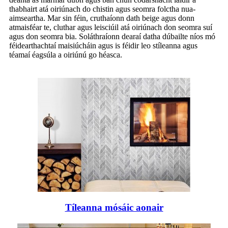
thabhairt atá oiriúnach do chistin agus seomra folctha nua-
aimseartha. Mar sin féin, cruthaíonn dath beige agus donn
atmaisféar te, cluthar agus leisciúil atá oiriúnach don seomra suí
agus don seomra bia. Soláthraíonn dearaí datha dúbailte níos mó
féidearthachtaí maisiúcháin agus is féidir leo stíleanna agus
téamaí éagsúla a oiriúnú go héasca.
Tíleanna mósáic aonair