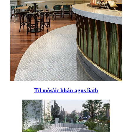
Tíl mósáic bhán agus liath