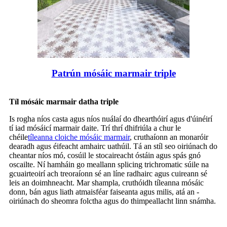
Patrún mósáic marmair triple
Tíl mósáic marmair datha triple
Is rogha níos casta agus níos nuálaí do dhearthóirí agus d'úinéirí
tí iad mósáicí marmair daite. Trí thrí dhifriúla a chur le
chéile
tíleanna cloiche mósáic marmair
, cruthaíonn an monaróir
dearadh agus éifeacht amhairc uathúil. Tá an stíl seo oiriúnach do
cheantar níos mó, cosúil le stocaireacht óstáin agus spás gnó
oscailte. Ní hamháin go meallann splicing trichromatic súile na
gcuairteoirí ach treoraíonn sé an líne radhairc agus cuireann sé
leis an doimhneacht. Mar shampla, cruthóidh tíleanna mósáic
donn, bán agus liath atmaisféar faiseanta agus milis, atá an -
oiriúnach do sheomra folctha agus do thimpeallacht linn snámha.