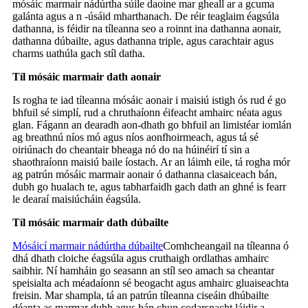
mósáic marmair nádúrtha súile daoine mar gheall ar a gcuma
galánta agus a n -úsáid mharthanach. De réir teaglaim éagsúla
dathanna, is féidir na tíleanna seo a roinnt ina dathanna aonair,
dathanna dúbailte, agus dathanna triple, agus carachtair agus
charms uathúla gach stíl datha.
Tíl mósáic marmair dath aonair
Is rogha te iad tíleanna mósáic aonair i maisiú istigh ós rud é go
bhfuil sé simplí, rud a chruthaíonn éifeacht amhairc néata agus
glan. Fágann an dearadh aon-dhath go bhfuil an limistéar iomlán
ag breathnú níos mó agus níos aonfhoirmeach, agus tá sé
oiriúnach do cheantair bheaga nó do na húinéirí tí sin a
shaothraíonn maisiú baile íostach. Ar an láimh eile, tá rogha mór
ag patrún mósáic marmair aonair ó dathanna clasaiceach bán,
dubh go hualach te, agus tabharfaidh gach dath an ghné is fearr
le dearaí maisiúcháin éagsúla.
Tíl mósáic marmair dath dúbailte
Mósáicí marmair nádúrtha dúbailte
Comhcheangail na tíleanna ó
dhá dhath cloiche éagsúla agus cruthaigh ordlathas amhairc
saibhir. Ní hamháin go seasann an stíl seo amach sa cheantar
speisialta ach méadaíonn sé beogacht agus amhairc gluaiseachta
freisin. Mar shampla, tá an patrún tíleanna ciseáin dhúbailte
déanta as marmar dubh agus bán chun codarsnacht láidir a