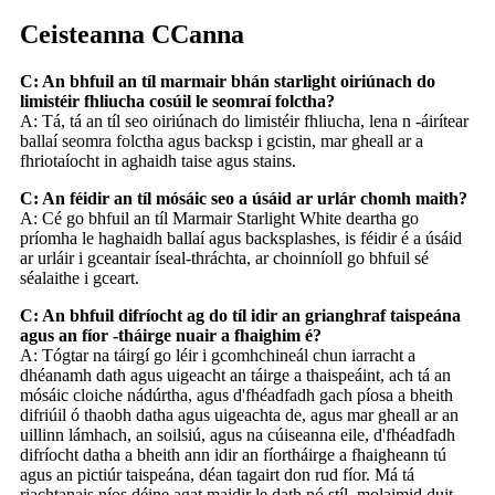
Ceisteanna CCanna
C: An bhfuil an tíl marmair bhán starlight oiriúnach do
limistéir fhliucha cosúil le seomraí folctha?
A: Tá, tá an tíl seo oiriúnach do limistéir fhliucha, lena n -áirítear
ballaí seomra folctha agus backsp i gcistin, mar gheall ar a
fhriotaíocht in aghaidh taise agus stains.
C: An féidir an tíl mósáic seo a úsáid ar urlár chomh maith?
A: Cé go bhfuil an tíl Marmair Starlight White deartha go
príomha le haghaidh ballaí agus backsplashes, is féidir é a úsáid
ar urláir i gceantair íseal-thráchta, ar choinníoll go bhfuil sé
séalaithe i gceart.
C: An bhfuil difríocht ag do tíl idir an grianghraf taispeána
agus an fíor -tháirge nuair a fhaighim é?
A: Tógtar na táirgí go léir i gcomhchineál chun iarracht a
dhéanamh dath agus uigeacht an táirge a thaispeáint, ach tá an
mósáic cloiche nádúrtha, agus d'fhéadfadh gach píosa a bheith
difriúil ó thaobh datha agus uigeachta de, agus mar gheall ar an
uillinn lámhach, an soilsiú, agus na cúiseanna eile, d'fhéadfadh
difríocht datha a bheith ann idir an fíortháirge a fhaigheann tú
agus an pictiúr taispeána, déan tagairt don rud fíor. Má tá
riachtanais níos déine agat maidir le dath nó stíl, molaimid duit