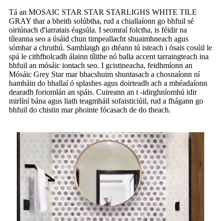
Tá an MOSAIC STAR STAR STARLIGHS WHITE TILE
GRAY thar a bheith solúbtha, rud a chiallaíonn go bhfuil sé
oiriúnach d'iarratais éagsúla. I seomraí folctha, is féidir na
tíleanna seo a úsáid chun timpeallacht shuaimhneach agus
sómhar a chruthú. Samhlaigh go dtéann tú isteach i ósais cosúil le
spá le cithfholcadh álainn tílithe nó balla accent tarraingteach ina
bhfuil an mósáic iontach seo. I gcistineacha, feidhmíonn an
Mósáic Grey Star mar bhacshuim shuntasach a chosnaíonn ní
hamháin do bhallaí ó splashes agus doirteadh ach a mhéadaíonn
dearadh foriomlán an spáis. Cuireann an t -idirghníomhú idir
mirlíní bána agus liath teagmháil sofaisticiúil, rud a fhágann go
bhfuil do chistin mar phointe fócasach de do theach.