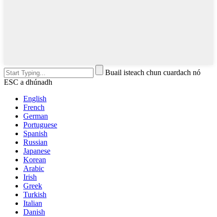
Buail isteach chun cuardach nó
ESC a dhúnadh
English
French
German
Portuguese
Spanish
Russian
Japanese
Korean
Arabic
Irish
Greek
Turkish
Italian
Danish