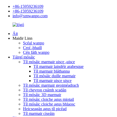
+86-15959236109
+86-15959236109
info@xmwanpo.com
Áit
Maidir Linn
Scéal wanpo
Croí -bhaill
Cén fáth wanpo
Táirgí mósáic
Tíl mósáic marmair uisce -uisce
Tíl marmair laindéir arabesque
Tíl marmair bláthanna
Tíl mósáic duille marmair
Tíl marmair uisce uisce
Tíl mósáic marmair geoiméadrach
Tíl chevron cnámh scadán
Tíl mósáic 3D marmair
Tíl mósáic cloiche agus miotail
Tíl mósáic cloiche agus bhlaosc
Heicseagán agus tíl picéad
Tíl marmair ciseáin