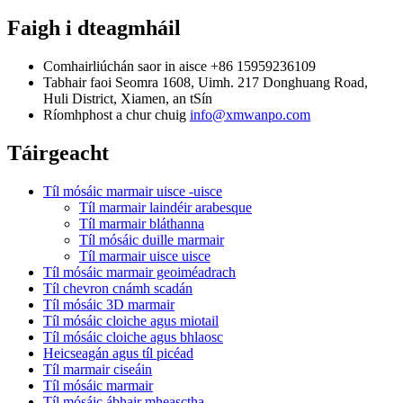
Faigh i dteagmháil
Comhairliúchán saor in aisce
+86 15959236109
Tabhair faoi
Seomra 1608, Uimh. 217 Donghuang Road,
Huli District, Xiamen, an tSín
Ríomhphost a chur chuig
info@xmwanpo.com
Táirgeacht
Tíl mósáic marmair uisce -uisce
Tíl marmair laindéir arabesque
Tíl marmair bláthanna
Tíl mósáic duille marmair
Tíl marmair uisce uisce
Tíl mósáic marmair geoiméadrach
Tíl chevron cnámh scadán
Tíl mósáic 3D marmair
Tíl mósáic cloiche agus miotail
Tíl mósáic cloiche agus bhlaosc
Heicseagán agus tíl picéad
Tíl marmair ciseáin
Tíl mósáic marmair
Tíl mósáic ábhair mheasctha