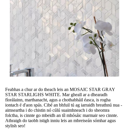
Feabhas a chur ar do theach leis an MOSAIC STAR GRAY
STAR STARLIGHS WHITE. Mar gheall ar a dhearadh
fíorálainn, marthanacht, agus a chothabháil éasca, is rogha
iontach é d'aon spás. Cibé an bhfuil tú ag iarraidh breathnú nua -
aimseartha i do chistin nó cúlú suaimhneach i do sheomra
folctha, is cinnte go mbeidh an tíl mhósáic marmair seo cinnte.
Athraigh do taobh istigh inniu leis an mbreiseán sómhar agus
stylish seo!