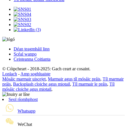
Déan teagmháil linn
Scéal wanpo
Ceisteanna Coitianta
© Cóipcheart - 2018-2025: Gach ceart ar cosaint.
Lonlach
-
Amp soghluaiste
Mósáic marmair uiscejet
,
Marmair agus tíl mósáic práis
,
Tíl marmair
práis
,
Backsplash cloiche agus miotail
,
Tíl marmair le práis
,
Tíl
mósáic cloiche agus miotail
,
Seol ríomhphost
Whatsapp
WeChat