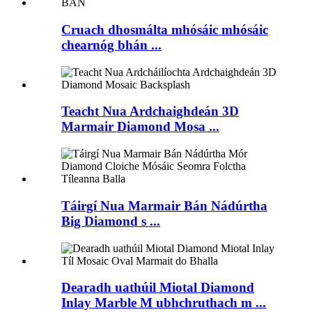
Cruach dhosmálta mhósáic mhósáic
chearnóg bhán ...
Teacht Nua Ardchaighdeán 3D
Marmair Diamond Mosa ...
Táirgí Nua Marmair Bán Nádúrtha
Big Diamond s ...
Dearadh uathúil Miotal Diamond
Inlay Marble M ubhchruthach m ...