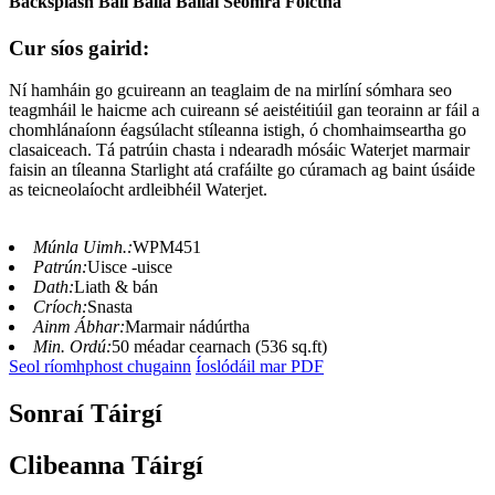
Backsplash Ball Balla Ballaí Seomra Folctha
Cur síos gairid:
Ní hamháin go gcuireann an teaglaim de na mirlíní sómhara seo
teagmháil le haicme ach cuireann sé aeistéitiúil gan teorainn ar fáil a
chomhlánaíonn éagsúlacht stíleanna istigh, ó chomhaimseartha go
clasaiceach. Tá patrúin chasta i ndearadh mósáic Waterjet marmair
faisin an tíleanna Starlight atá crafáilte go cúramach ag baint úsáide
as teicneolaíocht ardleibhéil Waterjet.
Múnla Uimh.:
WPM451
Patrún:
Uisce -uisce
Dath:
Liath & bán
Críoch:
Snasta
Ainm Ábhar:
Marmair nádúrtha
Min. Ordú:
50 méadar cearnach (536 sq.ft)
Seol ríomhphost chugainn
Íoslódáil mar PDF
Sonraí Táirgí
Clibeanna Táirgí