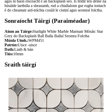
agus ní haon eisceacht é an backsplash seo. Is féidir leis déine na
húsáide laethúla a sheasamh, rud a chiallaíonn gur rogha iontach
é do cheantair ard-tráchta cosúil le cistiní agus seomraí folctha.
Sonraíocht Táirgí (Paraiméadar)
Ainm an Táirge:
Starlight White Marble Marmair Mósáic Star
Grey do Backsplash Ball Balla Ballaí Seomra Folctha
Múnla Uimh.:
WPM451
Patrún:
Uisce -uisce
Dath:
Liath & bán
Tiús:
10mm
Sraith táirgí