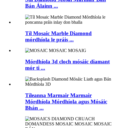
Bán Álainn ...
Tíl Mosaic Marble Diamond
mórdhíola le práis ...
Mórdhíola 3d cloch mósáic diamant
mór ti ...
Tíleanna Marmair Marmair
Mórdhíola Mórdhíola agus Mósáic
Bhán ...