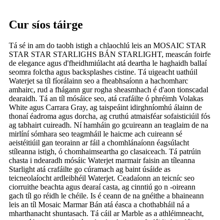
Cur síos táirge
Tá sé in am do taobh istigh a chlaochlú leis an MOSAIC STAR
STAR STAR STARLIGHS BÁN STARLIGHT, meascán foirfe
de elegance agus d'fheidhmiúlacht atá deartha le haghaidh ballaí
seomra folctha agus backsplashes cistine. Tá uigeacht uathúil
Waterjet sa tíl fíorálainn seo a fheabhsaíonn a hachomharc
amhairc, rud a fhágann gur rogha sheasmhach é d'aon tionscadal
dearaidh. Tá an tíl mósáice seo, atá crafáilte ó phréimh Volakas
White agus Carrara Gray, ag taispeáint idirghníomhú álainn de
thonaí éadroma agus dorcha, ag cruthú atmaisféar sofaisticiúil fós
ag tabhairt cuireadh. Ní hamháin go gcuireann an teaglaim de na
mirlíní sómhara seo teagmháil le haicme ach cuireann sé
aeistéitiúil gan teorainn ar fáil a chomhlánaíonn éagsúlacht
stíleanna istigh, ó chomhaimseartha go clasaiceach. Tá patrúin
chasta i ndearadh mósáic Waterjet marmair faisin an tíleanna
Starlight atá crafáilte go cúramach ag baint úsáide as
teicneolaíocht ardleibhéil Waterjet. Ceadaíonn an teicníc seo
ciorruithe beachta agus dearaí casta, ag cinntiú go n -oireann
gach tíl go réidh le chéile. Is é ceann de na gnéithe a bhaineann
leis an tíl Mosaic Marmar Bán atá éasca a chothabháil ná a
mharthanacht shuntasach. Tá cáil ar Marble as a athléimneacht,