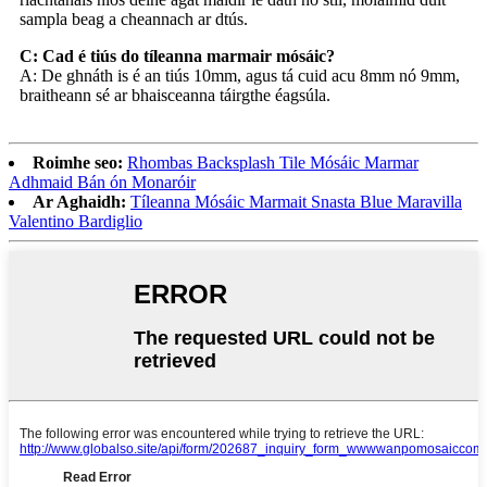
sampla beag a cheannach ar dtús.
C: Cad é tiús do tíleanna marmair mósáic?
A: De ghnáth is é an tiús 10mm, agus tá cuid acu 8mm nó 9mm,
braitheann sé ar bhaisceanna táirgthe éagsúla.
Roimhe seo:
Rhombas Backsplash Tile Mósáic Marmar
Adhmaid Bán ón Monaróir
Ar Aghaidh:
Tíleanna Mósáic Marmait Snasta Blue Maravilla
Valentino Bardiglio