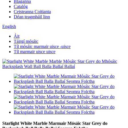
Blaganna
Catalóg
Ceisteanna Coitianta
Déan teagmháil linn
English
Áit
Táirgí mósáic
Tíl mósáic marmair uisce -uisce
Tíl marmair uisce uisce
Starlight White Marble Marmair Mósáic Star Grey do